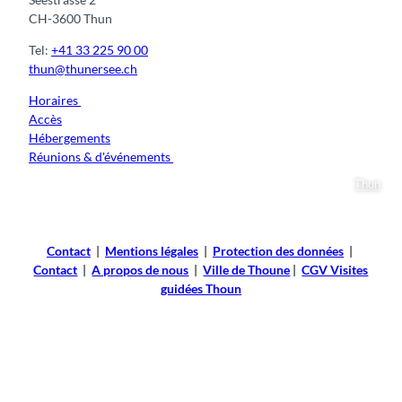
t
b
i
CH-3600 Thun
)
a
e
'
r
Tel:
+41 33 225 90 00
j
o
thun@thunersee.ch
u
n
i
Horaires
n
v
Accès
e
e
Hébergements
»
à
Réunions & d'événements
'
T
h
Thun
o
u
n
Contact
|
Mentions légales
|
Protection des données
|
e
Contact
|
A propos de nous
|
Ville de Thoune
|
CGV Visites
–
guidées Thoun
a
u
t
r
e
f