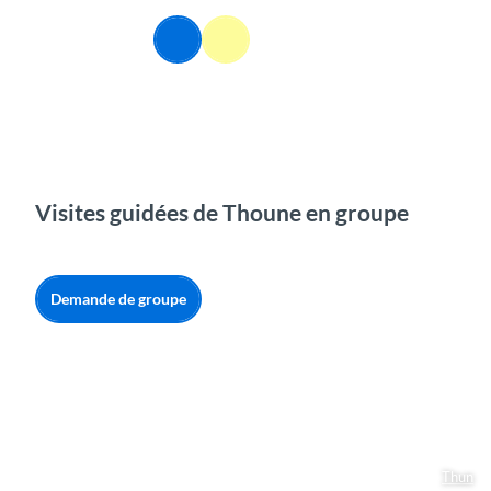
T
o
FR
Webcams
Information
Recherche
Menu
c
o
n
t
e
n
t
Visites guidées de Thoune en groupe
Demande de groupe
Thun