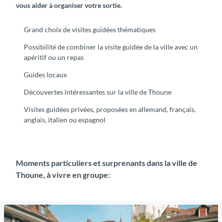
vous aider à organiser votre sortie.
Grand choix de visites guidées thématiques
Possibilité de combiner la visite guidée de la ville avec un
apéritif ou un repas
Guides locaux
Découvertes intéressantes sur la ville de Thoune
Visites guidées privées, proposées en allemand, français,
anglais, italien ou espagnol
Moments particuliers et surprenants dans la ville de
Thoune, à vivre en groupe:
O
u