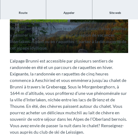
Route
Appeler
Site web
Profitez de la vue sur la région de vacances Interlaken
Au-dessus d’Aeschi et de Leissigen, au pied du
© Aeschi Tourismus, Interlaken Tourismus |
© Aeschi Tourismus, Interlaken Tourismus |
Morgenberghorn, se trouve le chalet de Brunni. Vous pourrez
CC-BY-SA
CC-BY-SA
y admirer une vue magnifique sur la région de vacances
Interlaken. À pied ou en raquettes – partez à la découverte de
cet alpage idyllique.
© Aeschi Tourismus, Interlaken Tourismus |
CC-BY-SA
L’alpage Brunni est accessible par plusieurs sentiers de
randonnée en été et un parcours de raquettes en hiver.
Exigeante, la randonnée en raquettes de cinq heures
commence à Aeschiried et vous emmènera jusqu’au chalet de
Brunni à travers le Greberegg. Sous le Morgenberghorn, à
1644 m d’altitude, vous profiterez d’une vue phénoménale sur
la ville d’Interlaken, nichée entre les lacs de Brienz et de
Thoune. En été, des chèvres paissent autour du chalet. Vous
pourrez acheter un délicieux mutschli au lait de chèvre en
souvenir de votre séjour dans les Alpes de l’Oberland bernois.
Vous avez envie de passer la nuit dans le chalet? Renseignez-
vous auprès du club de ski de Leissigen.