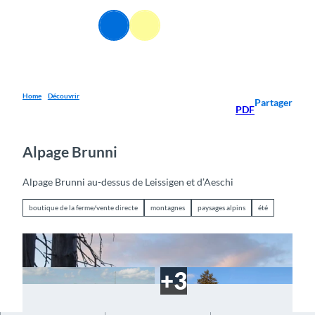
T
o
FR
Webcams
Information
Recherche
Menu
c
o
n
t
e
Home
Découvrir
Partager
PDF
n
t
Alpage Brunni
Alpage Brunni au-dessus de Leissigen et d’Aeschi
boutique de la ferme/vente directe
montagnes
paysages alpins
été