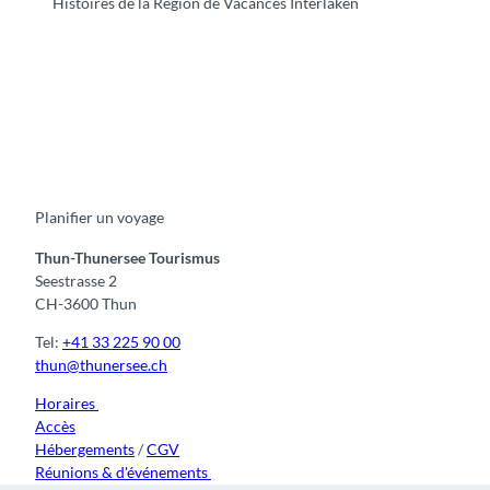
Histoires de la Région de Vacances Interlaken
F
Y
I
t
L
a
o
n
i
i
c
u
s
k
n
e
t
t
t
k
b
u
a
o
e
o
b
g
k
d
Planifier un voyage
o
e
r
I
k
a
n
m
Thun-Thunersee Tourismus
Seestrasse 2
CH-3600 Thun
Tel:
+41 33 225 90 00
thun@thunersee.ch
Horaires
Accès
Hébergements
/
CGV
Réunions & d'événements