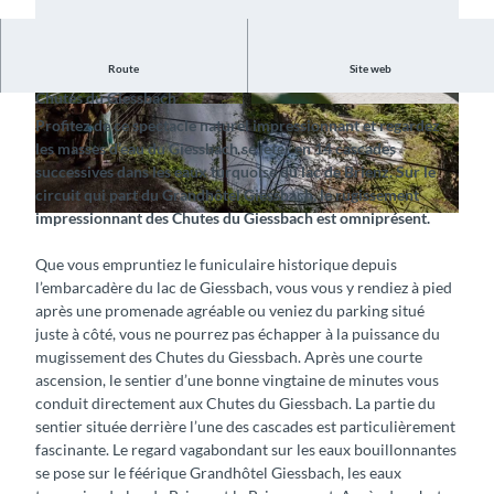
Route
Site web
Rafraîchissez-vous au contact de l’écume tourbillonnante des
Chutes du Giessbach
© Interlaken Tourismus, Grandhotel Giessbach
© Interlaken Tourismus, Grandhotel Giessbach
Profitez de ce spectacle naturel impressionnant et regardez
|
CC-BY-SA
|
CC-BY-SA
les masses d’eau du Giessbach se jeter en 14 cascades
successives dans les eaux turquoise du lac de Brienz. Sur le
circuit qui part du Grandhôtel Giessbach, le rugissement
impressionnant des Chutes du Giessbach est omniprésent.
© Grandhotel Giessbach (Andrea Badrutt, Chur), Interlaken Tourismus |
CC-BY-SA
Que vous empruntiez le funiculaire historique depuis
l’embarcadère du lac de Giessbach, vous vous y rendiez à pied
après une promenade agréable ou veniez du parking situé
juste à côté, vous ne pourrez pas échapper à la puissance du
mugissement des Chutes du Giessbach. Après une courte
ascension, le sentier d’une bonne vingtaine de minutes vous
conduit directement aux Chutes du Giessbach. La partie du
sentier située derrière l’une des cascades est particulièrement
fascinante. Le regard vagabondant sur les eaux bouillonnantes
se pose sur le féérique Grandhôtel Giessbach, les eaux