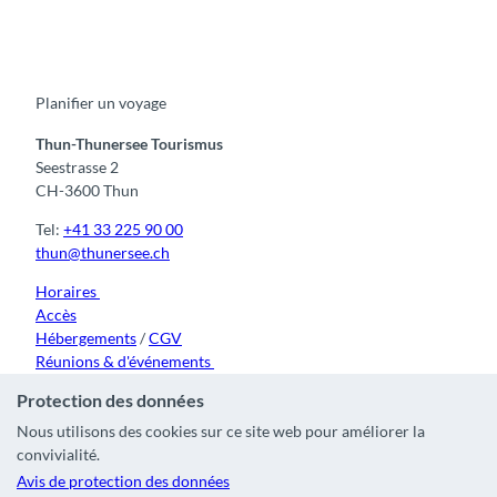
F
Y
I
t
L
a
o
n
i
i
c
u
s
k
n
e
t
t
t
k
b
u
a
o
e
o
b
g
k
d
Planifier un voyage
o
e
r
I
k
a
n
m
Thun-Thunersee Tourismus
Seestrasse 2
CH-3600 Thun
Tel:
+41 33 225 90 00
thun@thunersee.ch
Horaires
Accès
Hébergements
/
CGV
Réunions & d'événements
Protection des données
Nous utilisons des cookies sur ce site web pour améliorer la
convivialité.
Contact
|
Mentions légales
|
Protection des données
|
Avis de protection des données