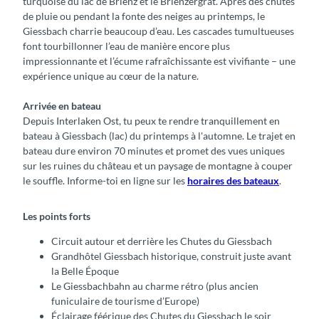
turquoise du lac de Brienz et le Brienzergrat. Après des chutes
de pluie ou pendant la fonte des neiges au printemps, le
Giessbach charrie beaucoup d’eau. Les cascades tumultueuses
font tourbillonner l’eau de manière encore plus
impressionnante et l’écume rafraîchissante est vivifiante – une
expérience unique au cœur de la nature.
Arrivée en bateau
Depuis Interlaken Ost, tu peux te rendre tranquillement en
bateau à Giessbach (lac) du printemps à l'automne. Le trajet en
bateau dure environ 70 minutes et promet des vues uniques
sur les ruines du château et un paysage de montagne à couper
le souffle. Informe-toi en ligne sur les
horaires des bateaux
.
Les points forts
Circuit autour et derrière les Chutes du Giessbach
Grandhôtel Giessbach historique, construit juste avant
la Belle Époque
Le Giessbachbahn au charme rétro (plus ancien
funiculaire de tourisme d’Europe)
Éclairage féérique des Chutes du Giessbach le soir