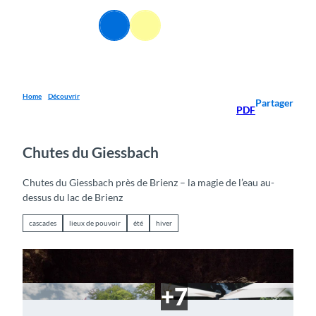
T
o
FR
Webcams
Information
Recherche
Menu
c
o
n
t
e
Home
Découvrir
Partager
PDF
n
t
Chutes du Giessbach
Chutes du Giessbach près de Brienz – la magie de l’eau au-
dessus du lac de Brienz
cascades
lieux de pouvoir
été
hiver