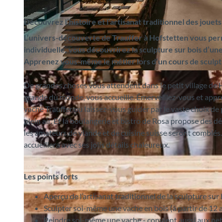
Découvrez l’histoire et l’artisanat traditionnel des jouet
L’univers-découverte de Trauffer à Hofstetten vous permet
individuelle, vous découvrirez la sculpture sur bois d’u
Apprenez vous-même le métier lors d’un cours de sculptu
©
CC-BY-SA
De grandes choses vous attendent dans le petit village de Ho
grande du monde, vous accueille. Émerveillez-vous et appr
vache Trauffer ou laissez-vous guider par le vaste choix de 
plein air. Et la boulangerie et bistro de Rosa propose des d
les amateurs de viande et de cuisine suisse seront comblés. E
accueillera avec ses jolis détails chaleureux.
Les points forts
Aperçu de l’artisanat traditionnel de la sculpture sur 
Sculpter soi-même une vache en bois (à partir de 12 
Peindre soi-même une vache - convient aussi aux peti