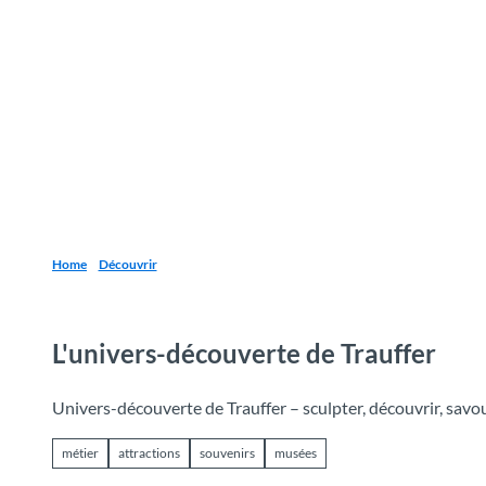
T
o
Destinations
Découvrir
Planification
c
o
n
t
e
n
t
Home
Découvrir
L'univers-découverte de Trauffer
Univers-découverte de Trauffer – sculpter, découvrir, savo
métier
attractions
souvenirs
musées