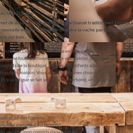
s en bois Trauffer
 de découvrir les secrets de l’artisanat traditionnel. Lors de la
ne nouvelle manière. Envie de prendre la vache par les cornes?
re sur bois.
©
CC-BY-SA
fstetten. Dès l’entrée, la vache en bois de Trauffer, unique et la p
enez une foule de choses lors de votre visite. Sculptez vous-même
produits de la boutique Trauffer. Les enfants adoreront l’aire de je
élices faits maison. Vous aimez les bonnes choses? Au restaurant Al
t si la fatigue se fait sentir, le Bretterhotel, unique en son genre,
bois et de son histoire
ans, non compris dans l'entrée)
ts enfants (non compris dans l'entrée)