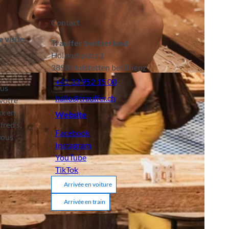
Contact
 visite
Trauffer Switzerland
Holzkuhplatz 1
3858
Hofstetten bei Brienz
+41 33 952 15 00
lus
hallo@trauffer.ch
 votre
ux en
Website
fred’s,
Facebook
 vous
Instagram
YouTube
TikTok
Arrivée en voiture
Arrivée en train