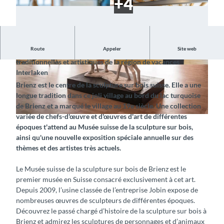
Route
Appeler
Site web
Découvrez une vaste collection de sculptures sur bois
traditionnelles et artistiques de la région de vacances
© Interlaken Tourismus, Brienz Tourismus (Sylv
© Schweizer Holzbildhauerei Museum, Interlake
Interlaken
ia Michel) |
CC-BY-SA
n Tourismus |
CC-BY-SA
Brienz est le centre de la sculpture sur bois suisse. Elle a une
longue tradition dans ce joli village au bord du lac turquoise
de Brienz et a marqué le village au 19e siècle. Une collection
variée de chefs-d'œuvre et d'œuvres d'art de différentes
©
CC-BY-SA
époques t'attend au Musée suisse de la sculpture sur bois,
ainsi qu'une nouvelle exposition spéciale annuelle sur des
thèmes et des artistes très actuels.
Le Musée suisse de la sculpture sur bois de Brienz est le
premier musée en Suisse consacré exclusivement à cet art.
Depuis 2009, l’usine classée de l’entreprise Jobin expose de
nombreuses œuvres de sculpteurs de différentes époques.
Découvrez le passé chargé d’histoire de la sculpture sur bois à
Brienz et admirez les sculptures de personnages et d’animaux