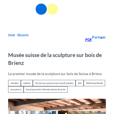
T
o
FR
Webcams
Information
Recherche
Menu
c
o
n
t
e
Home
Découvrir
Partager
PDF
n
t
Musée suisse de la sculpture sur bois de
Brienz
Le premier musée de la sculpture sur bois de Suisse à Brienz
musées
métier
Accès aux personnes handicapées
été
Werksverkäufe
souvenirs
boutique de la ferme/vente directe