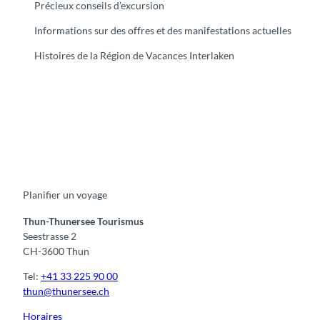
Précieux conseils d’excursion
Informations sur des offres et des manifestations actuelles
Histoires de la Région de Vacances Interlaken
F
Y
I
t
L
a
o
n
i
i
c
u
s
k
n
e
t
t
t
k
b
u
a
o
e
o
b
g
k
d
Planifier un voyage
o
e
r
I
k
a
n
m
Thun-Thunersee Tourismus
Seestrasse 2
CH-3600 Thun
Tel:
+41 33 225 90 00
thun@thunersee.ch
Horaires