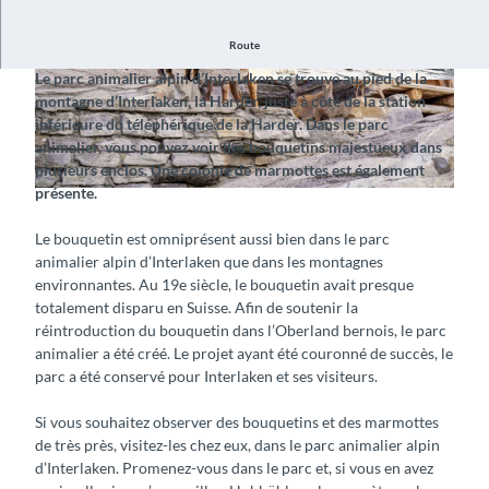
Route
Découvrez et observez les animaux des Alpes
Le parc animalier alpin d’Interlaken se trouve au pied de la
© Interlaken Tourismus |
CC-BY-SA
© Alpenwildpark Interlaken, Interlaken Tourism
montagne d’Interlaken, la Harder, juste à côté de la station
us |
CC-BY-SA
inférieure du téléphérique de la Harder. Dans le parc
animalier, vous pouvez voir des bouquetins majestueux dans
plusieurs enclos. Une colonie de marmottes est également
présente.
© Interlaken Tourismus |
CC-BY-SA
Le bouquetin est omniprésent aussi bien dans le parc
animalier alpin d’Interlaken que dans les montagnes
environnantes. Au 19e siècle, le bouquetin avait presque
totalement disparu en Suisse. Afin de soutenir la
réintroduction du bouquetin dans l’Oberland bernois, le parc
animalier a été créé. Le projet ayant été couronné de succès, le
parc a été conservé pour Interlaken et ses visiteurs.
Si vous souhaitez observer des bouquetins et des marmottes
de très près, visitez-les chez eux, dans le parc animalier alpin
d’Interlaken. Promenez-vous dans le parc et, si vous en avez