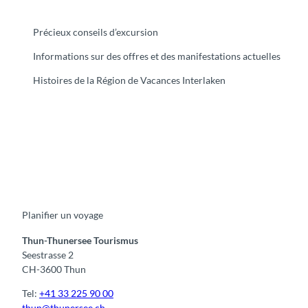
Précieux conseils d’excursion
Informations sur des offres et des manifestations actuelles
Histoires de la Région de Vacances Interlaken
F
Y
I
t
L
a
o
n
i
i
c
u
s
k
n
e
t
t
t
k
b
u
a
o
e
o
b
g
k
d
Planifier un voyage
o
e
r
I
k
a
n
m
Thun-Thunersee Tourismus
Seestrasse 2
CH-3600 Thun
Tel:
+41 33 225 90 00
thun@thunersee.ch