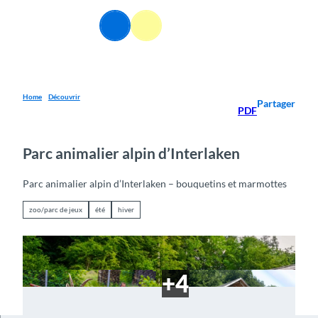
T
o
FR
Webcams
Information
Recherche
Menu
c
o
n
t
e
Home
Découvrir
Partager
PDF
n
t
Parc animalier alpin d’Interlaken
Parc animalier alpin d’Interlaken – bouquetins et marmottes
zoo/parc de jeux
été
hiver