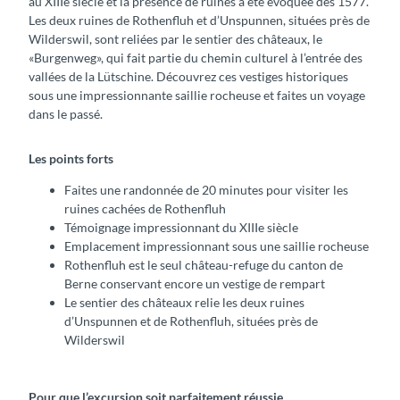
au XIIIe siècle et la présence de ruines a été évoquée dès 1577.
Les deux ruines de Rothenfluh et d’Unspunnen, situées près de
Wilderswil, sont reliées par le sentier des châteaux, le
«Burgenweg», qui fait partie du chemin culturel à l’entrée des
vallées de la Lütschine. Découvrez ces vestiges historiques
sous une impressionnante saillie rocheuse et faites un voyage
dans le passé.
Les points forts
Faites une randonnée de 20 minutes pour visiter les
ruines cachées de Rothenfluh
Témoignage impressionnant du XIIIe siècle
Emplacement impressionnant sous une saillie rocheuse
Rothenfluh est le seul château-refuge du canton de
Berne conservant encore un vestige de rempart
Le sentier des châteaux relie les deux ruines
d’Unspunnen et de Rothenfluh, situées près de
Wilderswil
Pour que l’excursion soit parfaitement réussie