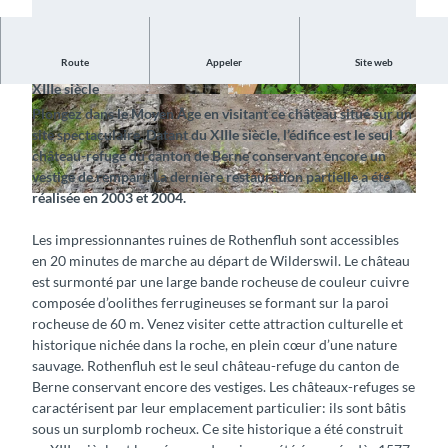
Route
Appeler
Site web
Visitez les ruines impressionnantes d’un château du
XIIIe siècle
© Tourist Information Wilderswil, Interlaken To
© Tourist Information Wilderswil, Interlaken To
Plongez dans le Moyen Âge en visitant ce château situé sur un
urismus |
CC-BY-SA
urismus |
CC-BY-SA
site spectaculaire. Datant du XIIIe siècle, l’édifice est le seul
château-refuge du canton de Berne conservant encore un
vestige de rempart. La dernière restauration partielle a été
réalisée en 2003 et 2004.
© Tourist Information Wilderswil, Interlaken Tourismus |
CC-BY-SA
Les impressionnantes ruines de Rothenfluh sont accessibles
en 20 minutes de marche au départ de Wilderswil. Le château
est surmonté par une large bande rocheuse de couleur cuivre
composée d’oolithes ferrugineuses se formant sur la paroi
rocheuse de 60 m. Venez visiter cette attraction culturelle et
historique nichée dans la roche, en plein cœur d’une nature
sauvage. Rothenfluh est le seul château-refuge du canton de
Berne conservant encore des vestiges. Les châteaux-refuges se
caractérisent par leur emplacement particulier: ils sont bâtis
sous un surplomb rocheux. Ce site historique a été construit