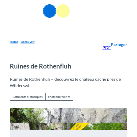
T
o
FR
Webcams
Information
Recherche
Menu
c
o
n
t
e
Home
Découvrir
Partager
PDF
n
t
Ruines de Rothenfluh
Ruines de Rothenfluh – découvrez le château caché près de
Wilderswil
Bâtiments historiques
châteaux/ruines