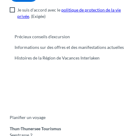
Je suis d'accord avec le
politique de protection de la vie
privée
.
(Exigée)
Précieux conseils d’excursion
Informations sur des offres et des manifestations actuelles
Histoires de la Région de Vacances Interlaken
F
Y
I
t
L
a
o
n
i
i
c
u
s
k
n
e
t
t
t
k
b
u
a
o
e
o
b
g
k
d
Planifier un voyage
o
e
r
I
k
a
n
m
Thun-Thunersee Tourismus
Seestrasse 2