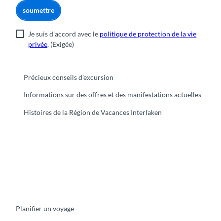
soumettre
Je suis d'accord avec le
politique de protection de la vie
privée
.
(Exigée)
Précieux conseils d’excursion
Informations sur des offres et des manifestations actuelles
Histoires de la Région de Vacances Interlaken
F
Y
I
t
L
a
o
n
i
i
c
u
s
k
n
e
t
t
t
k
b
u
a
o
e
o
b
g
k
d
Planifier un voyage
o
e
r
I
k
a
n