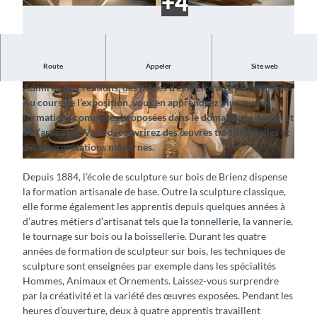
Route
Appeler
Site web
Regardez travailler les apprentis
Admirez les créations, des pièces d’exercice aux projets finals.
© Schule für Holzbildhauerei Brienz, Interlaken
© Schule für Holzbildhauerei Brienz, Interlaken
Au cours de l’exposition, vous en apprendrez plus sur les
Tourismus |
CC-BY-SA
Tourismus |
CC-BY-SA
formations complètes proposées dans le domaine du design et
de l’artisanat. Vous découvrirez des œuvres traditionnelles et
des interprétations modernes.
© Schule für Holzbildhauerei Brienz, Interlaken Tourismus |
CC-BY-SA
Depuis 1884, l’école de sculpture sur bois de Brienz dispense
la formation artisanale de base. Outre la sculpture classique,
elle forme également les apprentis depuis quelques années à
d’autres métiers d’artisanat tels que la tonnellerie, la vannerie,
le tournage sur bois ou la boissellerie. Durant les quatre
années de formation de sculpteur sur bois, les techniques de
sculpture sont enseignées par exemple dans les spécialités
Hommes, Animaux et Ornements. Laissez-vous surprendre
par la créativité et la variété des œuvres exposées. Pendant les
heures d’ouverture, deux à quatre apprentis travaillent