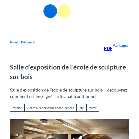
T
o
FR
Webcams
Information
Recherche
Menu
c
o
n
t
e
Home
Découvrir
Partager
PDF
n
t
Salle d’exposition de l’école de sculpture
sur bois
Salle d’exposition de l’école de sculpture sur bois – découvrez
comment est enseigné l’artisanat traditionnel
métier
Accès aux personnes handicapées
été
hiver