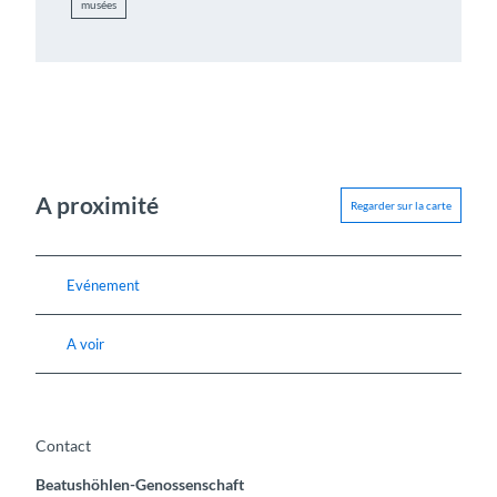
musées
A proximité
Regarder sur la carte
Evénement
A voir
Contact
Beatushöhlen-Genossenschaft