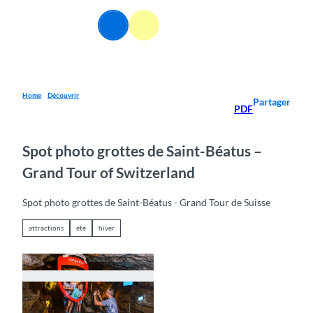
T
o
FR
Webcams
Information
Recherche
Menu
c
o
n
t
e
Home
Découvrir
Partager
PDF
n
t
Spot photo grottes de Saint-Béatus –
Grand Tour of Switzerland
Spot photo grottes de Saint-Béatus - Grand Tour de Suisse
attractions
été
hiver