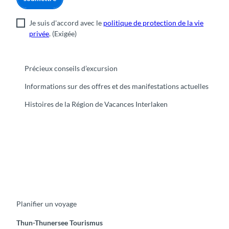
Je suis d'accord avec le
politique de protection de la vie
privée
.
(Exigée)
Précieux conseils d’excursion
Informations sur des offres et des manifestations actuelles
Histoires de la Région de Vacances Interlaken
F
Y
I
t
L
a
o
n
i
i
c
u
s
k
n
e
t
t
t
k
b
u
a
o
e
o
b
g
k
d
Planifier un voyage
o
e
r
I
k
a
n
m
Thun-Thunersee Tourismus