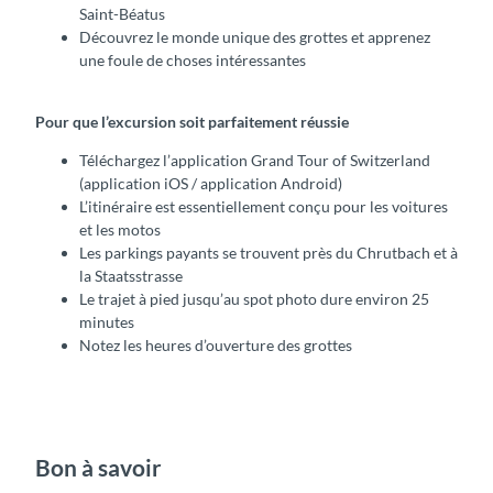
s
Saint-Béatus
g
Découvrez le monde unique des grottes et apprenez
r
une foule de choses intéressantes
o
t
Pour que l’excursion soit parfaitement réussie
t
e
Téléchargez l’application Grand Tour of Switzerland
s
(application iOS / application Android)
d
L’itinéraire est essentiellement conçu pour les voitures
e
et les motos
S
Les parkings payants se trouvent près du Chrutbach et à
a
la Staatsstrasse
i
Le trajet à pied jusqu’au spot photo dure environ 25
n
minutes
t
Notez les heures d’ouverture des grottes
-
B
é
a
t
Bon à savoir
u