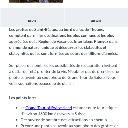
G
r
a
Route
Site web
n
Les grottes de Saint-Béatus, au bord du lac de Thoune,
d
comptent parmi les destinations les plus connues et les plus
T
appréciées de la Région de Vacances Interlaken. Plongez dans
o
un monde naturel unique et découvrez les stalactites et
u
stalagmites qui se sont formées au cours de millions d’années.
r
,
Sur place, de nombreuses possibilités de restauration invitent
s
à s’attarder et à profiter de la vie. N’oubliez pas de prendre une
p
photo souvenir au spot photo du Grand Tour de Suisse. Nous
o
vous souhaitons beaucoup de plaisir!
t
p
h
Les points forts
o
t
Le
Grand Tour of Switzerland
est une route touristique
o
d’environ 1600 km à travers la Suisse
d
Découvrez de nombreuses attractions en chemin
e
Prenez une photo souvenir au spot photo des grottes de