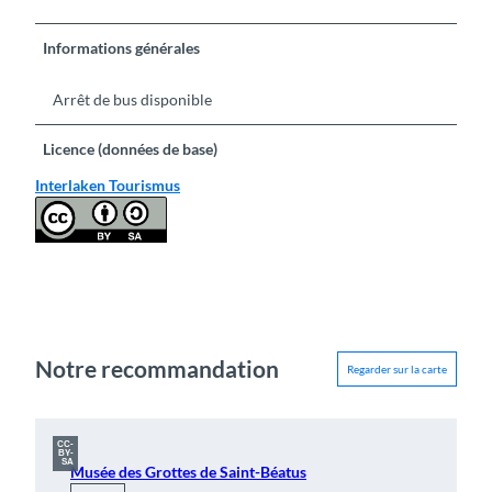
s
Informations générales
Arrêt de bus disponible
Licence (données de base)
Interlaken Tourismus
Notre recommandation
Regarder sur la carte
CC-
BY-
SA
Musée des Grottes de Saint-Béatus