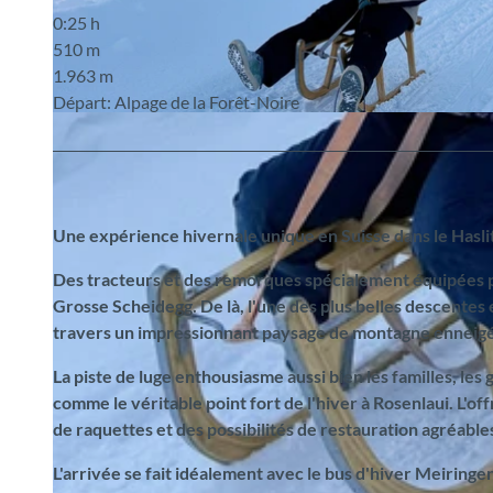
0:25 h
510 m
1.963 m
Départ: Alpage de la Forêt-Noire
© Jungfrau Region Tourismus AG
Une expérience hivernale unique en Suisse dans le Haslit
Des tracteurs et des remorques spécialement équipées 
Grosse Scheidegg. De là, l'une des plus belles descentes en
travers un impressionnant paysage de montagne enneigé
La piste de luge enthousiasme aussi bien les familles, les
comme le véritable point fort de l'hiver à Rosenlaui. L'o
de raquettes et des possibilités de restauration agréable
L'arrivée se fait idéalement avec le bus d'hiver Meiringe