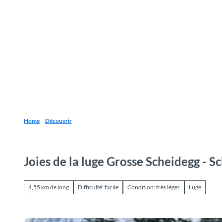
T
o
Destinations
Découvrir
Planification
c
o
n
t
e
n
t
Home
Découvrir
Joies de la luge Grosse Scheidegg - 
4,55 km de long
Difficulté: facile
Condition: très léger
Luge