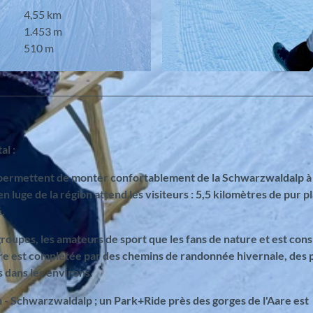
4,55 km
1.453 m
510 m
© Jungfrau Region Tourismus AG
al :
permettent de monter confortablement de la Schwarzwaldalp à 
 luge de la région attend les visiteurs : 5,5 kilomètres de pur pla
.
 groupes, les amateurs de sport que les fans de nature et est con
ffre est complétée par des chemins de randonnée hivernale, des 
s dans les environs.
n - Schwarzwaldalp ; un Park+Ride près des gorges de l'Aare est