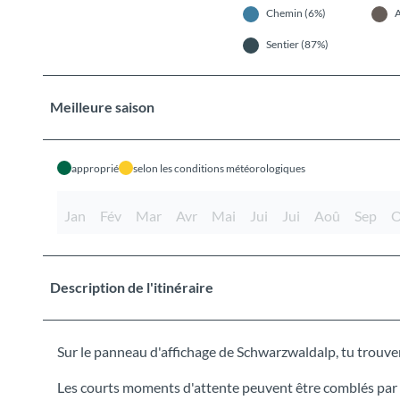
Chemin (6%)
A
Sentier (87%)
Meilleure saison
approprié
selon les conditions météorologiques
Jan
Fév
Mar
Avr
Mai
Jui
Jui
Aoû
Sep
O
Description de l'itinéraire
Sur le panneau d'affichage de Schwarzwaldalp, tu trouver
Les courts moments d'attente peuvent être comblés par 