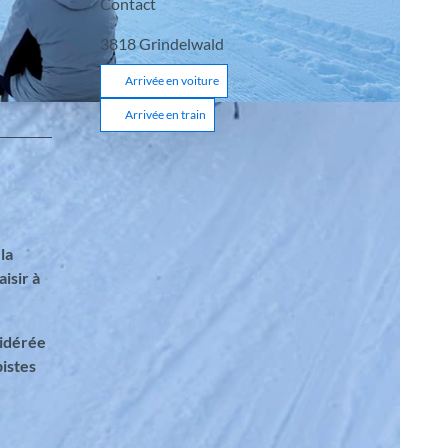
Contact
3818
Grindelwald
Arrivée en voiture
Arrivée en train
la
isir à
sidérée
pistes