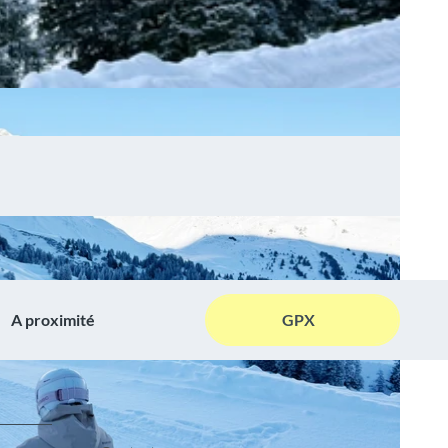
A proximité
GPX