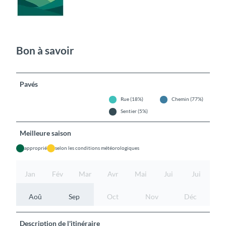
Bon à savoir
Pavés
Rue (18%)
Chemin (77%)
Sentier (5%)
Meilleure saison
approprié
selon les conditions météorologiques
Jan
Fév
Mar
Avr
Mai
Jui
Jui
Aoû
Sep
Oct
Nov
Déc
Description de l'itinéraire