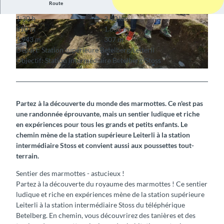
Route
1:30 h
3,40 km
© Bergwerk.li - Tristan Mathys, Lenk-Bergbahn
© Lenk Bergbahnen
310 m
1.636 m
en
1.943 m
307 m
Départ: Station supérieure Betelberg/Leiterli
Objectif: Station intermédiaire Betelberg/Stoss
© Lenk-Bergbahnen
Partez à la découverte du monde des marmottes. Ce n'est pas
une randonnée éprouvante, mais un sentier ludique et riche
en expériences pour tous les grands et petits enfants. Le
chemin mène de la station supérieure Leiterli à la station
intermédiaire Stoss et convient aussi aux poussettes tout-
terrain.
Sentier des marmottes - astucieux !
Partez à la découverte du royaume des marmottes ! Ce sentier
ludique et riche en expériences mène de la station supérieure
Leiterli à la station intermédiaire Stoss du téléphérique
Betelberg. En chemin, vous découvrirez des tanières et des