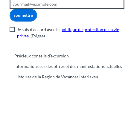
soumettre
Je suis d'accord avec le
politique de protection de la vie
privée
.
(Exigée)
Précieux conseils d’excursion
Informations sur des offres et des manifestations actuelles
Histoires de la Région de Vacances Interlaken
F
Y
I
t
L
a
o
n
i
i
c
u
s
k
n
e
t
t
t
k
b
u
a
o
e
o
b
g
k
d