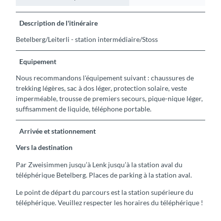
Description de l'itinéraire
Betelberg/Leiterli - station intermédiaire/Stoss
Equipement
Nous recommandons l'équipement suivant : chaussures de
trekking légères, sac à dos léger, protection solaire, veste
imperméable, trousse de premiers secours, pique-nique léger,
suffisamment de liquide, téléphone portable.
Arrivée et stationnement
Vers la destination
Par Zweisimmen jusqu’à Lenk jusqu’à la station aval du
téléphérique Betelberg. Places de parking à la station aval.
Le point de départ du parcours est la station supérieure du
téléphérique. Veuillez respecter les horaires du téléphérique !