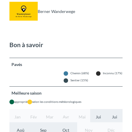
Berner Wanderwege
Bon à savoir
Pavés
Chemin (68%)
Inconnu (17%)
Sentier (15%)
Meilleure saison
approprié
selon les conditions météorologiques
Jan
Fév
Mar
Avr
Mai
Jui
Jui
Aoû
Sep
Oct
Nov
Déc