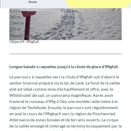
Route
4:45 h
11,00 km
© Berner Wanderwege
© Berner Wanderwege
360 m
360 m
1.064 m
1.289 m
225 m
Départ: Lenk
Objectif: Iffigfall
© Berner Wanderwege
Longue balade à raquettes jusqu'à la chute de glace d'Iffigfall.
Le parcours à raquettes vers la chute d'Iffigfall suit d'abord le
sentier hivernal préparé via le lac de Lenk. Le fond de la vallée
plat est idéal comme zone d'échauffement et offre, avec le
Wildstrubel abrupt, un panorama magnifique. Après avoir
traversé le ruisseau d'Iffig à Oey, une montée raide mène à la
région de Teufebode. Ensuite, le parcours suit régulièrement
en aval le cours de l'Iffigbach vers la région de Pöschenried.
Alternance de zones boisées et de terrains ouverts. Le cirque
de la vallée enneigé et ombragé se termine brusquement par la