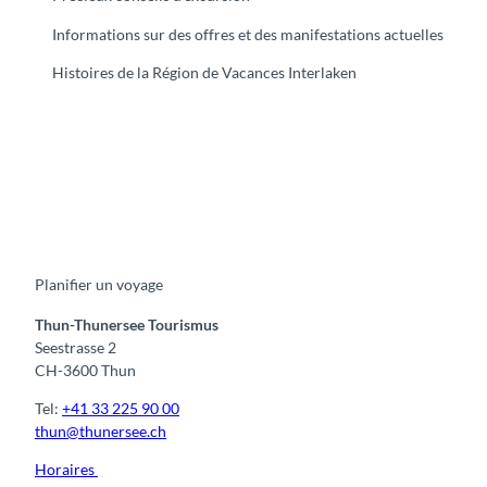
Informations sur des offres et des manifestations actuelles
Histoires de la Région de Vacances Interlaken
F
Y
I
t
L
a
o
n
i
i
c
u
s
k
n
e
t
t
t
k
b
u
a
o
e
o
b
g
k
d
Planifier un voyage
o
e
r
I
k
a
n
m
Thun-Thunersee Tourismus
Seestrasse 2
CH-3600 Thun
Tel:
+41 33 225 90 00
thun@thunersee.ch
Horaires