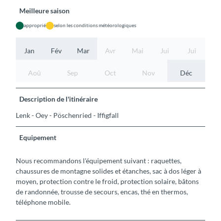
Meilleure saison
approprié
selon les conditions météorologiques
Jan
Fév
Mar
Avr
Mai
Jui
Jui
Aoû
Sep
Oct
Nov
Déc
Description de l'itinéraire
Lenk - Oey - Pöschenried - Iffigfall
Equipement
Nous recommandons l'équipement suivant : raquettes,
chaussures de montagne solides et étanches, sac à dos léger à
moyen, protection contre le froid, protection solaire, bâtons
de randonnée, trousse de secours, encas, thé en thermos,
téléphone mobile.