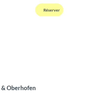
FR
Réserver
Webcams
Information
Recherche
h & Oberhofen