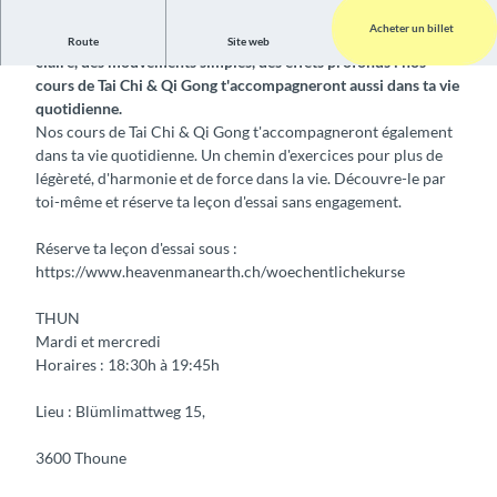
Acheter un billet
Cours hebdomadaires de Tai Chi & Qi Gong Une structure
Route
Site web
claire, des mouvements simples, des effets profonds : nos
cours de Tai Chi & Qi Gong t'accompagneront aussi dans ta vie
quotidienne.
Nos cours de Tai Chi & Qi Gong t'accompagneront également
dans ta vie quotidienne. Un chemin d'exercices pour plus de
légèreté, d'harmonie et de force dans la vie. Découvre-le par
toi-même et réserve ta leçon d'essai sans engagement.
Réserve ta leçon d'essai sous :
https://www.heavenmanearth.ch/woechentlichekurse
THUN
Mardi et mercredi
Horaires : 18:30h à 19:45h
Lieu : Blümlimattweg 15,
3600 Thoune