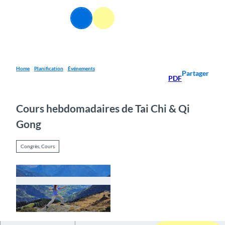
T
o
FR
Webcams
Information
Recherche
Menu
c
o
n
t
e
Home
Planification
Événements
Partager
PDF
n
t
Cours hebdomadaires de Tai Chi & Qi
Gong
Congrès, Cours
© Guidle.com