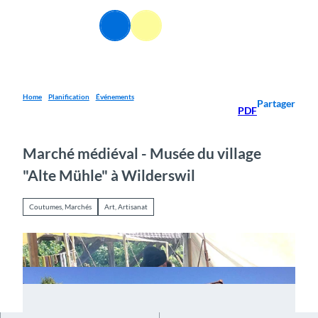
T
o
FR
Webcams
Information
Recherche
Menu
c
o
n
t
e
Home
Planification
Événements
Partager
PDF
n
t
Marché médiéval - Musée du village
"Alte Mühle" à Wilderswil
Coutumes, Marchés
Art, Artisanat