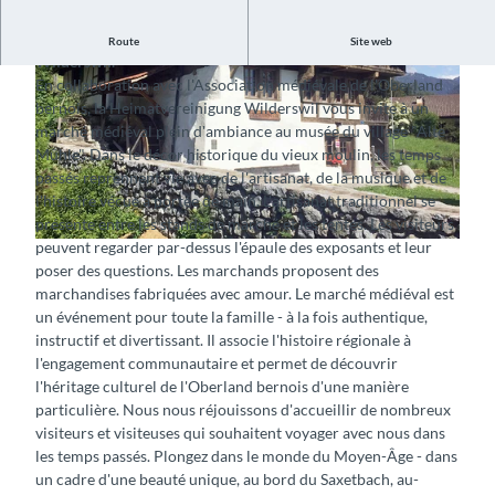
Marché médiéval au musée du village "Alte Mühle" à
Route
Site web
Wilderswil.
En collaboration avec l'Association médiévale de l'Oberland
bernois, la Heimatvereinigung Wilderswil vous invite à un
marché médiéval plein d'ambiance au musée du village "Alte
Mühle". Dans le décor historique du vieux moulin, les temps
passés reprennent vie avec de l'artisanat, de la musique et de
© Guidle.com
l'histoire vécue à portée de main. L'artisanat traditionnel se
présente entre les stands de marché et les tentes. Les visiteurs
peuvent regarder par-dessus l'épaule des exposants et leur
© Guidle.com
poser des questions. Les marchands proposent des
marchandises fabriquées avec amour. Le marché médiéval est
un événement pour toute la famille - à la fois authentique,
instructif et divertissant. Il associe l'histoire régionale à
l'engagement communautaire et permet de découvrir
l'héritage culturel de l'Oberland bernois d'une manière
particulière. Nous nous réjouissons d'accueillir de nombreux
visiteurs et visiteuses qui souhaitent voyager avec nous dans
les temps passés. Plongez dans le monde du Moyen-Âge - dans
un cadre d'une beauté unique, au bord du Saxetbach, au-