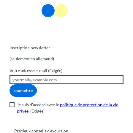
T
o
FR
Webcams
Information
Recherche
Menu
c
o
n
t
e
n
Inscription newsletter
t
(seulement en allemand)
Votre adresse e-mail
(Exigée)
soumettre
Je suis d'accord avec le
politique de protection de la vie
privée
.
(Exigée)
Précieux conseils d’excursion