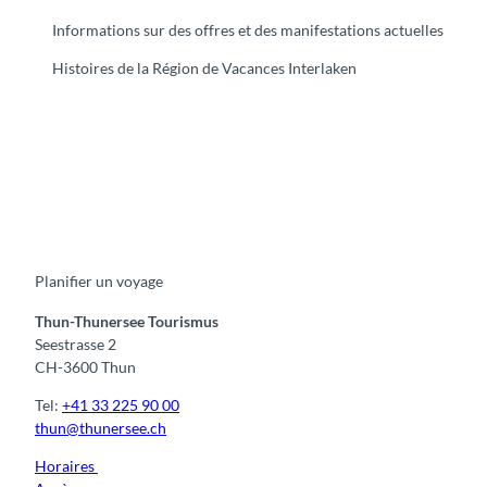
Informations sur des offres et des manifestations actuelles
Histoires de la Région de Vacances Interlaken
F
Y
I
t
L
a
o
n
i
i
c
u
s
k
n
e
t
t
t
k
b
u
a
o
e
o
b
g
k
d
Planifier un voyage
o
e
r
I
k
a
n
m
Thun-Thunersee Tourismus
Seestrasse 2
CH-3600 Thun
Tel:
+41 33 225 90 00
thun@thunersee.ch
Horaires