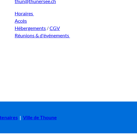
thun@thunersee.ch
Horaires
Accès
Hébergements
/
CGV
Réunions & d'événements
tenaires
|
Ville de Thoune