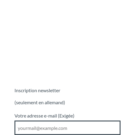
T
o
Destinations
Découvrir
Planification
c
o
n
t
e
n
t
Inscription newsletter
(seulement en allemand)
Votre adresse e-mail
(Exigée)