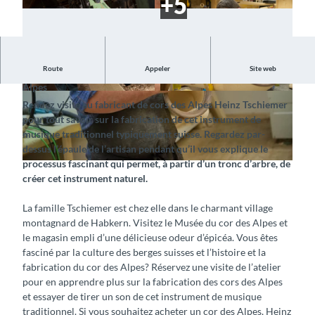
Route
Appeler
Site web
Découvrez sous vos yeux comment sont fabriqués les cors des
Alpes
© Bernatone Alphornbau GmbH, Interlaken To
© Bernatone Alphornbau GmbH, Interlaken To
Rendez visite au fabricant de cors des Alpes Heinz Tschiemer
urismus |
CC-BY-SA
urismus |
CC-BY-SA
pour tout savoir sur la fabrication de cet instrument de
musique traditionnel typiquement suisse. Regardez par-
dessus l’épaule de l’artisan pendant qu’il vous explique le
processus fascinant qui permet, à partir d’un tronc d’arbre, de
© Bernatone Alphornbau GmbH, Interlaken Tourismus |
CC-BY-SA
créer cet instrument naturel.
La famille Tschiemer est chez elle dans le charmant village
montagnard de Habkern. Visitez le Musée du cor des Alpes et
le magasin empli d’une délicieuse odeur d’épicéa. Vous êtes
fasciné par la culture des berges suisses et l’histoire et la
fabrication du cor des Alpes? Réservez une visite de l’atelier
pour en apprendre plus sur la fabrication des cors des Alpes
et essayer de tirer un son de cet instrument de musique
traditionnel. Si vous souhaitez acheter un cor des Alpes, Heinz