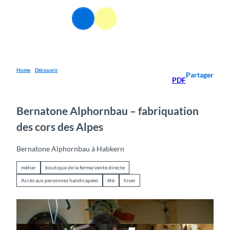
T
o
FR
Webcams
Information
Recherche
Menu
c
o
n
t
e
Home
Découvrir
Partager
PDF
n
t
Bernatone Alphornbau – fabriquation
des cors des Alpes
Bernatone Alphornbau à Habkern
métier
boutique de la ferme/vente directe
Accès aux personnes handicapées
été
hiver