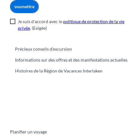
soumettre
Je suis d'accord avec le
politique de protection de la vie
privée
.
(Exigée)
Précieux conseils d’excursion
Informations sur des offres et des manifestations actuelles
Histoires de la Région de Vacances Interlaken
F
Y
I
t
L
a
o
n
i
i
c
u
s
k
n
e
t
t
t
k
b
u
a
o
e
o
b
g
k
d
Planifier un voyage
o
e
r
I
k
a
n