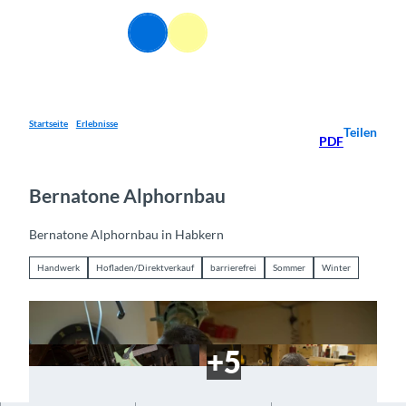
Z
u
DE
Webcams
Informationen
Suche
Menü
m
I
n
h
a
Startseite
Erlebnisse
Teilen
PDF
l
t
Bernatone Alphornbau
Bernatone Alphornbau in Habkern
Handwerk
Hofladen/Direktverkauf
barrierefrei
Sommer
Winter