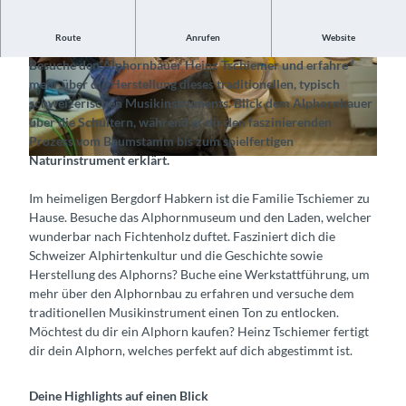
Route
Anrufen
Website
Erlebe live wie ein Alphorn hergestellt wird
Besuche den Alphornbauer Heinz Tschiemer und erfahre
© Bernatone Alphornbau GmbH, Interlaken To
© Bernatone Alphornbau GmbH, Interlaken To
mehr über die Herstellung dieses traditionellen, typisch
urismus |
CC-BY-SA
urismus |
CC-BY-SA
schweizerischen Musikinstruments. Blick dem Alphornbauer
über die Schultern, während er dir den faszinierenden
Prozess vom Baumstamm bis zum spielfertigen
Naturinstrument erklärt.
© Bernatone Alphornbau GmbH, Interlaken Tourismus |
CC-BY-SA
Im heimeligen Bergdorf Habkern ist die Familie Tschiemer zu
Hause. Besuche das Alphornmuseum und den Laden, welcher
wunderbar nach Fichtenholz duftet. Fasziniert dich die
Schweizer Alphirtenkultur und die Geschichte sowie
Herstellung des Alphorns? Buche eine Werkstattführung, um
mehr über den Alphornbau zu erfahren und versuche dem
traditionellen Musikinstrument einen Ton zu entlocken.
Möchtest du dir ein Alphorn kaufen? Heinz Tschiemer fertigt
dir dein Alphorn, welches perfekt auf dich abgestimmt ist.
Deine Highlights auf einen Blick