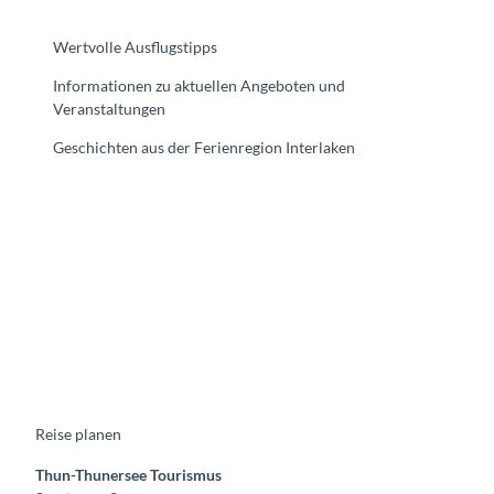
Wertvolle Ausflugstipps
Informationen zu aktuellen Angeboten und
Veranstaltungen
Geschichten aus der Ferienregion Interlaken
F
Y
I
t
L
a
o
n
i
i
c
u
s
k
n
e
t
t
t
k
b
u
a
o
e
o
b
g
k
d
o
e
r
I
k
a
n
m
Reise planen
Thun-Thunersee Tourismus