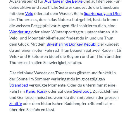
Ausgangspunkt für
Ausflüge in die Berge
und auf den See. Für
deine aktive und sportliche Seite erkundest du die Umgebung
mit dem
Velo
oder auf dem Wasser. Beim
Spaziergang am Ufer
des Thunersees, durch das Naturschutzgebiet, hast du immer
die weissen Berggipfel vor Augen. Sie inspirieren dich, eine
Wanderung
oder einen Wintersporttag zu unternehmen. Als
Velo- und Mountainbikefreund findest du in und um Thun
dein Glück. Mit dem
Bikesharing Donkey Republic
erkundest
du auf einem roten Fahrrad Thun bequem auf zwei Rädern. 16
Velo- und Biketouren bietet die Region rund um Thun und den
Thunersee in allen Schwierigkeitsstufen.
Das tiefblaue Wasser des Thunersees glitzert und funkelt in
der Sonne. Im Sommer verbringst du im grosszügigen
Strandbad
vergnügte Momente. Oder du unternimmst eine
Fahrt im
Kanu
,
Kajak
oder auf dem
Segelboot
. Zurücklehnen
und Geniessen heisst es, wenn du dich mit einem der grossen
Schiffe
oder dem historischen Raddampfer «Blüemlisalp»
über den See fahren lässt.