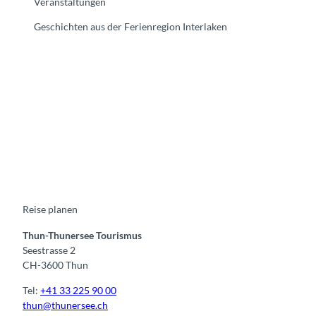
Veranstaltungen
Geschichten aus der Ferienregion Interlaken
F
Y
I
t
L
a
o
n
i
i
c
u
s
k
n
e
t
t
t
k
b
u
a
o
e
o
b
g
k
d
o
e
r
I
k
a
n
m
Reise planen
Thun-Thunersee Tourismus
Seestrasse 2
CH-3600 Thun
Tel:
+41 33 225 90 00
thun@thunersee.ch