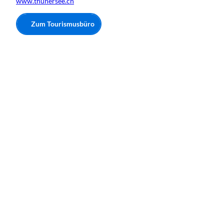
www.thunersee.ch
Zum Tourismusbüro