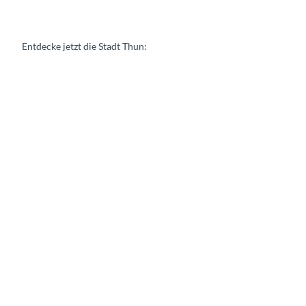
Entdecke jetzt die Stadt Thun:
E
r
l
e
b
n
i
s
s
e