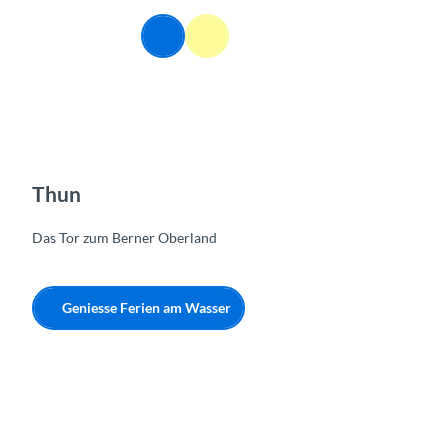
Z
u
DE
Webcams
Informationen
Suche
Menü
m
I
n
h
a
l
t
Thun
Das Tor zum Berner Oberland
Geniesse Ferien am Wasser