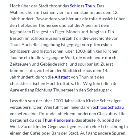
Hoch über der Stadt thront das
Schloss Thun
. Das
Wahrzeichen mit seinen vier Türmen stammt aus dem 12.
Jahrhundert. Bewundere von hier aus die tolle Aussicht über
den tiefblauen Thunersee und auf die Alpen mit dem
legendären Dreigestirn Eiger, Mönch und Jungfrau. Ein
Besuch im Schlossmuseum erzählt dir die Geschichte von
Thun. Auch die Umgebung ist geprägt von pittoresken
Schlössern und historischen, über 1000-jährigen Kirchen.
Tauche ein in die vergangene Welt, die noch heute durch
Zeitzeugen und Gebäude sicht- und spürbar ist. Zuerst
bummelst du, vorbei an der Stadtkirche aus dem 14.
Jahrhundert, durch die
Altstadt
von Thun mit den
charakteristischen Hochtrottoirs. Der Weg führt dich der
Aare entlang Richtung Thunersee in den Schadaupark.
Lass dich von der über 1000 Jahre alten Kirche Scherzligen
verzaubern. Dein Weg führt am legendären
Schloss Schadau
vorbei zu einer Rotunde mit einem modernen Glaskubus. Hier
bestaunst du das
Thun-Panorama
, das älteste Rundbild der
Welt. Zurück in der Gegenwart geniesst du eine Erfrischung in
einem der Cafés oder Bars der Stadt. Auf ganz andere Spuren,