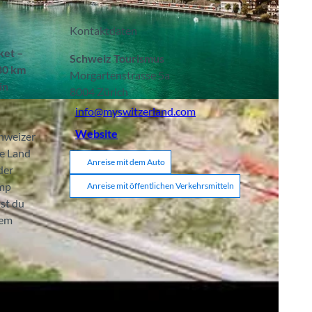
Kontaktdaten
ket –
Schweiz Tourismus
280 km
Morgartenstrasse 5a
in
8004
Zürich
info@myswitzerland.com
Website
chweizer
ze Land
Anreise mit dem Auto
der
amp
Anreise mit öffentlichen Verkehrsmitteln
hst du
dem