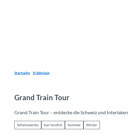
Z
u
Reiseziele
Erlebnisse
Planen
Webca
I
m
I
n
h
a
l
t
Startseite
Erlebnisse
Grand Train Tour
Grand Train Tour – entdecke die Schweiz und Interlaken
Sehenswertes
barrierefrei
Sommer
Winter