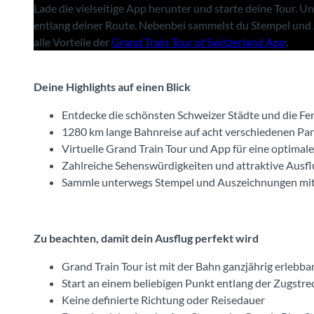
Lade die vielseitige App herunter und starte deine Tour. U
entlang deiner Route. Nebenbei sammelst du Stempel und 
alle Vorteile der
Grand Train Tour of Switzerland App
.
Deine Highlights auf einen Blick
Entdecke die schönsten Schweizer Städte und die Fer
1280 km lange Bahnreise auf acht verschiedenen P
Virtuelle Grand Train Tour und App für eine optimal
Zahlreiche Sehenswürdigkeiten und attraktive Ausfl
Sammle unterwegs Stempel und Auszeichnungen mit
Zu beachten, damit dein Ausflug perfekt wird
Grand Train Tour ist mit der Bahn ganzjährig erlebba
Start an einem beliebigen Punkt entlang der Zugstre
Keine definierte Richtung oder Reisedauer