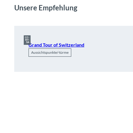
Unsere Empfehlung
CC-
BY-
SA
Grand Tour of Switzerland
Aussichtspunkte/-türme