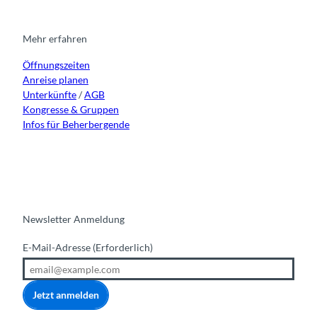
a
b
u
e
g
o
b
d
r
o
e
i
Mehr erfahren
a
k
n
Öffnungszeiten
m
Anreise planen
Unterkünfte
/
AGB
Kongresse & Gruppen
Infos für Beherbergende
Newsletter Anmeldung
E-Mail-Adresse
(Erforderlich)
Jetzt anmelden