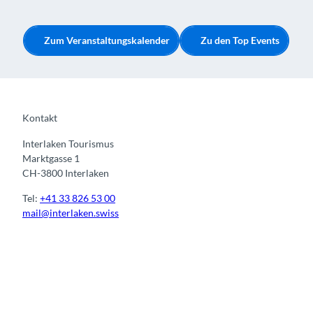
Zum Veranstaltungskalender
Zu den Top Events
Kontakt
Interlaken Tourismus
Marktgasse 1
CH-3800 Interlaken
Tel:
+41 33 826 53 00
mail@interlaken.swiss
I
F
y
L
n
a
o
i
s
c
u
n
t
e
t
k