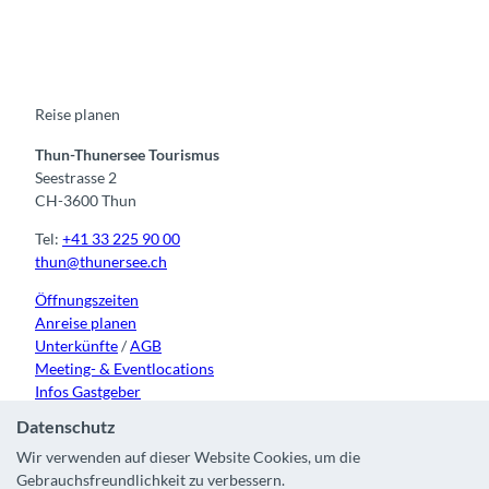
a
o
n
i
i
c
u
s
k
n
e
t
t
t
k
b
u
a
o
e
o
b
g
k
d
o
e
r
I
k
a
n
m
Reise planen
Thun-Thunersee Tourismus
Seestrasse 2
CH-3600 Thun
Tel:
+41 33 225 90 00
thun@thunersee.ch
Öffnungszeiten
Anreise planen
Unterkünfte
/
AGB
Meeting- & Eventlocations
Infos Gastgeber
Datenschutz
Wir verwenden auf dieser Website Cookies, um die
Gebrauchsfreundlichkeit zu verbessern.