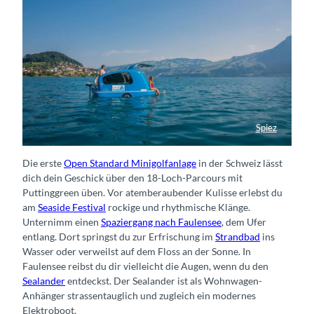
Spiez
Mietbarer Sealander
Die erste
Open Standard Minigolfanlage
in der Schweiz lässt
dich dein Geschick über den 18-Loch-Parcours mit
Puttinggreen üben. Vor atemberaubender Kulisse erlebst du
am
Seaside Festival
rockige und rhythmische Klänge.
Unternimm einen
Spaziergang nach Faulensee
, dem Ufer
entlang. Dort springst du zur Erfrischung im
Strandbad
ins
Wasser oder verweilst auf dem Floss an der Sonne. In
Faulensee reibst du dir vielleicht die Augen, wenn du den
Sealander
entdeckst. Der Sealander ist als Wohnwagen-
Anhänger strassentauglich und zugleich ein modernes
Elektroboot.