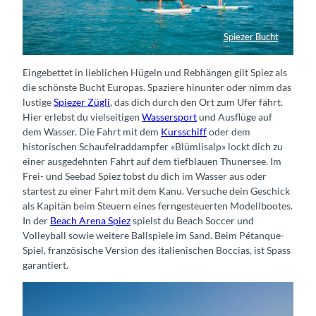
Spiezer Bucht
Stand-up-Paddeln auf dem Kanuweg Thunersee
Eingebettet in lieblichen Hügeln und Rebhängen gilt Spiez als
die schönste Bucht Europas. Spaziere hinunter oder nimm das
lustige
Spiezer Zügli
, das dich durch den Ort zum Ufer fährt.
Hier erlebst du vielseitigen
Wassersport
und Ausflüge auf
dem Wasser. Die Fahrt mit dem
Kursschiff
oder dem
historischen Schaufelraddampfer «Blümlisalp» lockt dich zu
einer ausgedehnten Fahrt auf dem tiefblauen Thunersee. Im
Frei- und Seebad Spiez tobst du dich im Wasser aus oder
startest zu einer Fahrt mit dem Kanu. Versuche dein Geschick
als Kapitän beim Steuern eines ferngesteuerten Modellbootes.
In der
Beach Arena Spiez
spielst du Beach Soccer und
Volleyball sowie weitere Ballspiele im Sand. Beim Pétanque-
Spiel, französische Version des italienischen Boccias, ist Spass
garantiert.