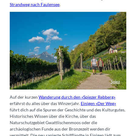
Strandweg nach Faulensee
.
Spiez
Idylle am Spiezer Rebberg
Auf der kurzen
Wanderung durch den «Spiezer Rebberg»
erfährst du alles über das Winzerjahr.
Einigen «Der Weg»
führt dich auf die Spuren der Geschichte und des Kulturgutes.
Historisches Wissen über die Kirche, über das
Naturschutzgebiet Gwattlischenmoos oder die
archäologischen Funde aus der Bronzezeit werden dir
vermittelt. Die neu sanierte Schiffländte in Einigen lädt zum