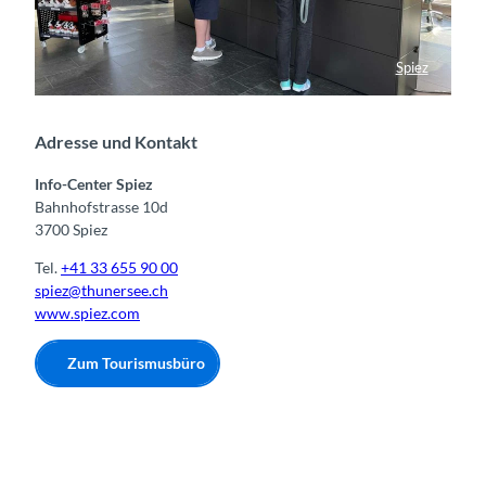
g
e
b
Spiez
u
Info-Center Spiez
n
g
Adresse und Kontakt
Info-Center Spiez
Bahnhofstrasse 10d
3700 Spiez
Tel.
+41 33 655 90 00
spiez@thunersee.ch
www.spiez.com
Zum Tourismusbüro