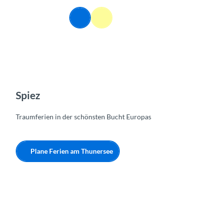
Z
u
DE
Webcams
Informationen
Suche
Menü
m
I
n
h
a
l
t
Spiez
Traumferien in der schönsten Bucht Europas
Plane Ferien am Thunersee