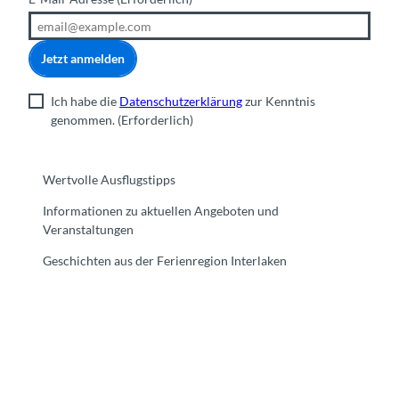
Jetzt anmelden
Ich habe die
Datenschutzerklärung
zur Kenntnis
genommen.
(Erforderlich)
Wertvolle Ausflugstipps
Informationen zu aktuellen Angeboten und
Veranstaltungen
Geschichten aus der Ferienregion Interlaken
F
Y
I
t
L