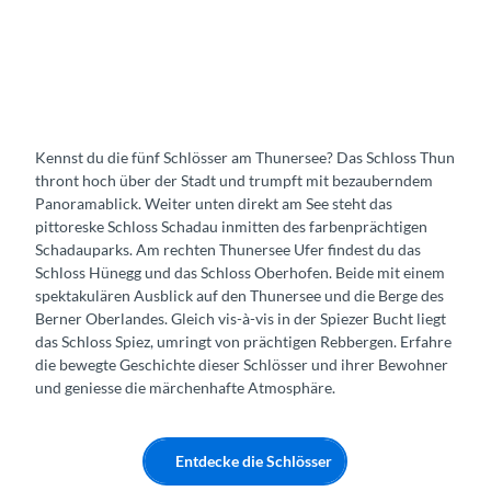
p
i
S
e
c
z
h
l
o
Kennst du die fünf Schlösser am Thunersee? Das Schloss Thun
s
thront hoch über der Stadt und trumpft mit bezauberndem
s
Panoramablick. Weiter unten direkt am See steht das
T
pittoreske Schloss Schadau inmitten des farbenprächtigen
h
Schadauparks. Am rechten Thunersee Ufer findest du das
u
Schloss Hünegg und das Schloss Oberhofen. Beide mit einem
n
spektakulären Ausblick auf den Thunersee und die Berge des
Berner Oberlandes. Gleich vis-à-vis in der Spiezer Bucht liegt
das Schloss Spiez, umringt von prächtigen Rebbergen. Erfahre
die bewegte Geschichte dieser Schlösser und ihrer Bewohner
und geniesse die märchenhafte Atmosphäre.
Entdecke die Schlösser