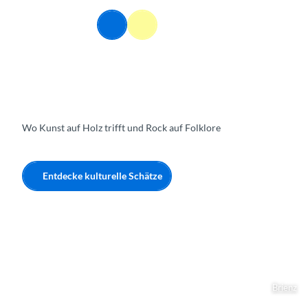
Z
u
DE
Webcams
Informationen
Suche
Menü
m
I
n
h
a
l
t
Wo Kunst auf Holz trifft und Rock auf Folklore
Entdecke kulturelle Schätze
Brienz