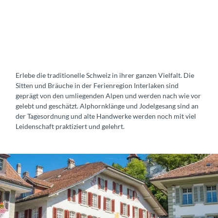
n
t
s
U
n
s
p
u
Erlebe die traditionelle Schweiz in ihrer ganzen Vielfalt. Die
n
Sitten und Bräuche in der Ferienregion Interlaken sind
n
geprägt von den umliegenden Alpen und werden nach wie vor
e
gelebt und geschätzt. Alphornklänge und Jodelgesang sind an
n
der Tagesordnung und alte Handwerke werden noch mit viel
f
Leidenschaft praktiziert und gelehrt.
e
s
t