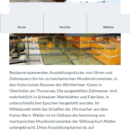
Route
Anrufen
Website
Höre Musik und bewundere 300 Jahre Berner Uhrmachkunst
Im Museum für Uhren und mechanische Musikinstrumente,
© Museum für Uhren und mechanische Musiki
©
CC-BY-SA
kurz MUMM, kommst du in den Genuss von vielseitigen
nstrumente MUMM, Interlaken Tourismus |
CC-BY-SA
Tönen aus mechanischen Musikinstrumenten. Weiter bietet
dir das Museum einen Einblick in 300 Jahre Berner
Uhrmacherkunst.
© Museum für Uhren und mechanische Musikinstrumente MUMM, Interlaken Tourismus |
CC-BY-SA
Bestaune spannenden Ausstellungsstücke, von Uhren und
Zeitmessern bis hin zu mechanischen Musikinstrumenten, in
den historischen Räumen des Wichterheer-Gutes in
Oberhofen am Thunersee. Die ausgestellten Zeitmesser sind
mehrheitlich in Schweizer Werkstätten und Fabriken, in
unterschiedlichen Epochen hergestellt worden. Im
Mittelpunkt steht das Schaffen der Uhrmacher aus dem
Kanon Bern. Weiter ist im Osthaus die Sammlung von
mechanischen Musikinstrumenten der Stiftung Kurt Matter
untergebracht. Diese Ausstellung kannst du auf