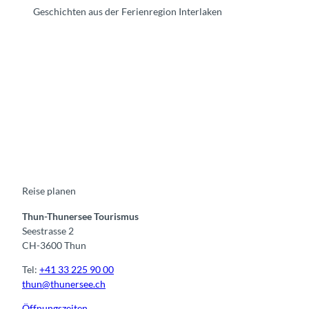
Geschichten aus der Ferienregion Interlaken
F
Y
I
t
L
a
o
n
i
i
c
u
s
k
n
e
t
t
t
k
b
u
a
o
e
o
b
g
k
d
o
e
r
I
k
a
n
m
Reise planen
Thun-Thunersee Tourismus
Seestrasse 2
CH-3600 Thun
Tel:
+41 33 225 90 00
thun@thunersee.ch
Öffnungszeiten