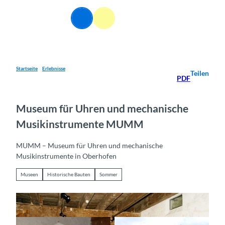
Z
u
DE
Webcams
Informationen
Suche
Menü
m
I
n
h
a
Startseite
Erlebnisse
Teilen
PDF
l
t
Museum für Uhren und mechanische
Musikinstrumente MUMM
MUMM – Museum für Uhren und mechanische
Musikinstrumente in Oberhofen
Museen
Historische Bauten
Sommer