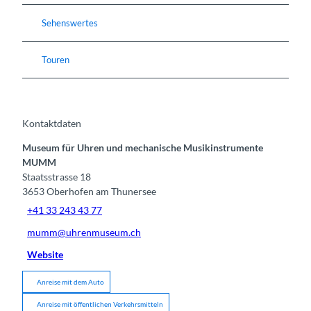
Sehenswertes
Touren
Kontaktdaten
Museum für Uhren und mechanische Musikinstrumente
MUMM
Staatsstrasse 18
3653
Oberhofen am Thunersee
+41 33 243 43 77
mumm@uhrenmuseum.ch
Website
Anreise mit dem Auto
Anreise mit öffentlichen Verkehrsmitteln