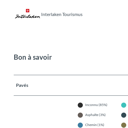
Interlaken Tourismus
Bon à savoir
Pavés
Inconnu (85%)
Asphalte (3%)
Chemin (1%)