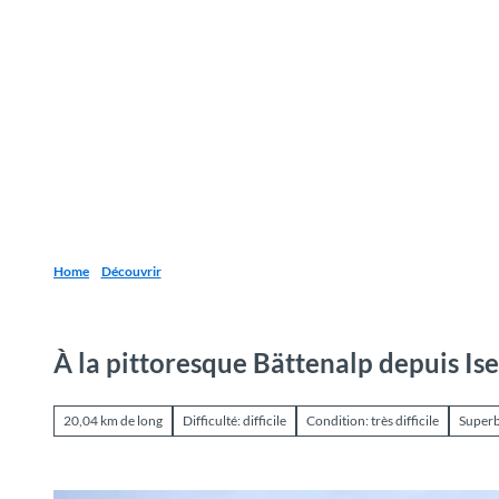
T
o
Destinations
Découvrir
Planification
c
o
n
t
e
n
t
Home
Découvrir
À la pittoresque Bättenalp depuis Is
20,04 km de long
Difficulté: difficile
Condition: très difficile
Super