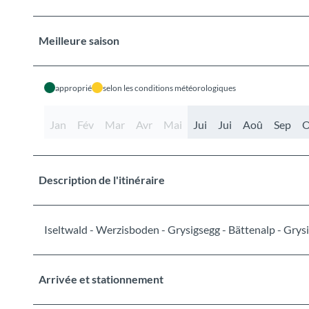
Meilleure saison
approprié
selon les conditions météorologiques
Jan
Fév
Mar
Avr
Mai
Jui
Jui
Aoû
Sep
O
Description de l'itinéraire
Iseltwald - Werzisboden - Grysigsegg - Bättenalp - Grys
Arrivée et stationnement