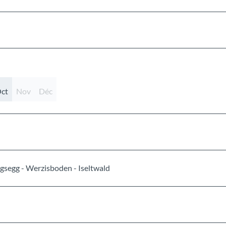
ct
Nov
Déc
igsegg - Werzisboden - Iseltwald