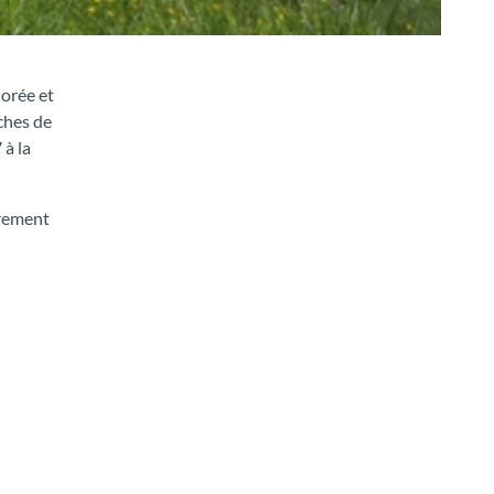
orée et
ches de
 à la
èrement