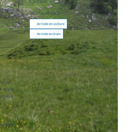
Contact
3807
Iseltwald
Arrivée en voiture
Arrivée en train
le sur
l. Juste
u de la
alsee »