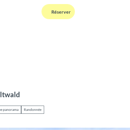
FR
Réserver
Webcams
Information
Recherche
eltwald
be panorama
Randonnée