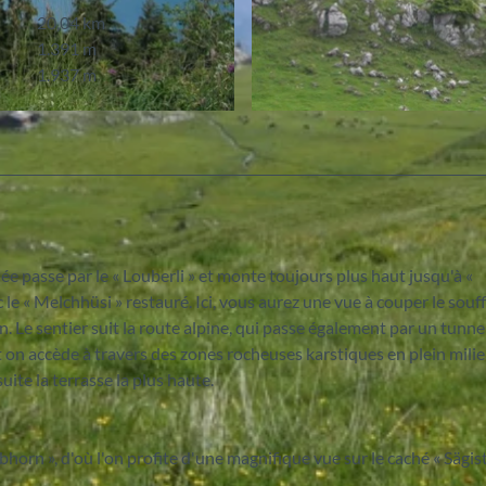
20,04 km
1.391 m
1.937 m
© Interlaken Tourismus
née passe par le « Louberli » et monte toujours plus haut jusqu'à «
 le « Melchhüsi » restauré. Ici, vous aurez une vue à couper le souff
en. Le sentier suit la route alpine, qui passe également par un tunne
 on accède à travers des zones rocheuses karstiques en plein milie
uite la terrasse la plus haute.
orn », d'où l'on profite d'une magnifique vue sur le caché « Sägist