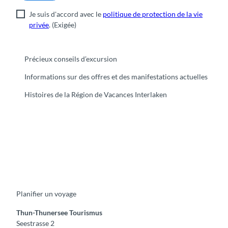
Je suis d'accord avec le
politique de protection de la vie
privée
.
(Exigée)
Précieux conseils d’excursion
Informations sur des offres et des manifestations actuelles
Histoires de la Région de Vacances Interlaken
F
Y
I
t
L
a
o
n
i
i
c
u
s
k
n
e
t
t
t
k
b
u
a
o
e
o
b
g
k
d
Planifier un voyage
o
e
r
I
k
a
n
m
Thun-Thunersee Tourismus
Seestrasse 2