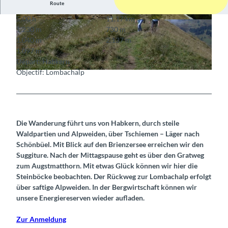
Route
5:00 h
11,17 km
© Berne Rando, Berner Wanderwege
© Berne Rando, Berner Wanderwege
1.230 m
730 m
1.040 m
2.137 m
1.097 m
Départ: Habkern
Objectif: Lombachalp
© Berne Rando, Berner Wanderwege
Die Wanderung führt uns von Habkern, durch steile
Waldpartien und Alpweiden, über Tschiemen – Läger nach
Schönbüel. Mit Blick auf den Brienzersee erreichen wir den
Suggiture. Nach der Mittagspause geht es über den Gratweg
zum Augstmatthorn. Mit etwas Glück können wir hier die
Steinböcke beobachten. Der Rückweg zur Lombachalp erfolgt
über saftige Alpweiden. In der Bergwirtschaft können wir
unsere Energiereserven wieder aufladen.
Zur Anmeldung