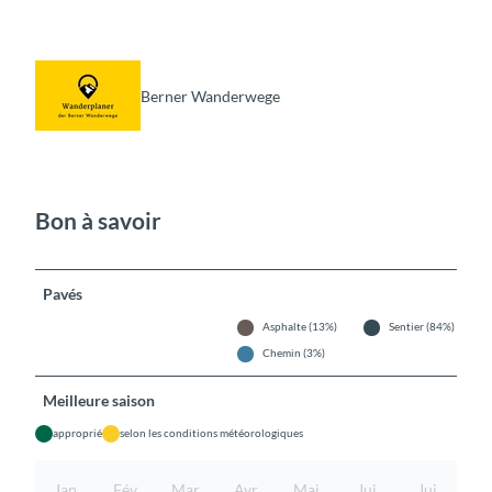
Berner Wanderwege
Bon à savoir
Pavés
Asphalte (13%)
Sentier (84%)
Chemin (3%)
Meilleure saison
approprié
selon les conditions météorologiques
Jan
Fév
Mar
Avr
Mai
Jui
Jui