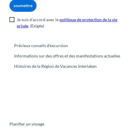
soumettre
Je suis d'accord avec le
politique de protection de la vie
privée
.
(Exigée)
Précieux conseils d’excursion
Informations sur des offres et des manifestations actuelles
Histoires de la Région de Vacances Interlaken
F
Y
I
t
L
a
o
n
i
i
c
u
s
k
n
e
t
t
t
k
b
u
a
o
e
o
b
g
k
d
Planifier un voyage
o
e
r
I
k
a
n