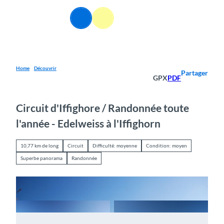
T
o
FR
Webcams
Information
Recherche
Menu
c
o
n
t
e
Home
Découvrir
Partager
GPX
PDF
n
t
Circuit d'Iffighore / Randonnée toute
l'année - Edelweiss à l'Iffighorn
10,77 km de long
Circuit
Difficulté: moyenne
Condition: moyen
Superbe panorama
Randonnée