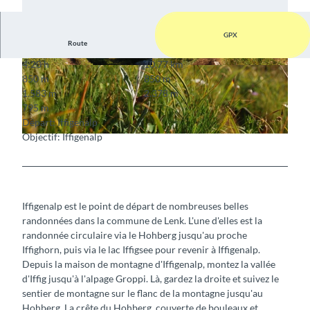
GPX
Route
4:20 h
10,77 km
© Markus Schluep, Inconnu
© Markus Schluep, Inconnu
850 m
850 m
1.583 m
2.378 m
795 m
Départ: Iffigenalp
Objectif: Iffigenalp
© Markus Schluep
Iffigenalp est le point de départ de nombreuses belles
randonnées dans la commune de Lenk. L'une d'elles est la
randonnée circulaire via le Hohberg jusqu'au proche
Iffighorn, puis via le lac Iffigsee pour revenir à Iffigenalp.
Depuis la maison de montagne d'Iffigenalp, montez la vallée
d'Iffig jusqu'à l'alpage Groppi. Là, gardez la droite et suivez le
sentier de montagne sur le flanc de la montagne jusqu'au
Hohberg. La crête du Hohberg, couverte de bouleaux et