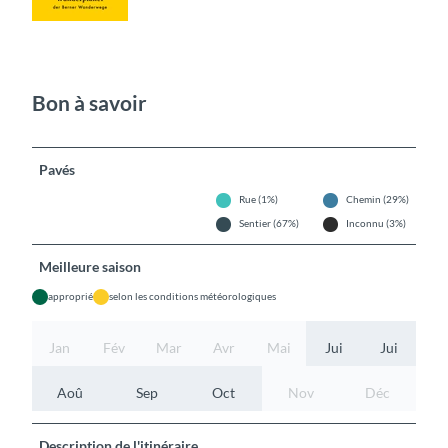
Bon à savoir
Pavés
Rue (1%)
Chemin (29%)
Sentier (67%)
Inconnu (3%)
Meilleure saison
approprié
selon les conditions météorologiques
Jan
Fév
Mar
Avr
Mai
Jui
Jui
Aoû
Sep
Oct
Nov
Déc
Description de l'itinéraire