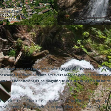
5,27 km
190 m
903 m
© stibus.ch
e enchanté dans la forêt : voici la gorge de Choleren. Ce joyau
 cascades. Le chemin monte à travers la forêt vers la Rabenflue 
onneurs bénéficient d'une magnifique vue sur la région du lac de
’itinéraire suit la Chartreusestrasse jusqu’à la Hünibachstrasse, pui
 revêtement dur dure environ un quart d’heure. Ensuite, le chemin