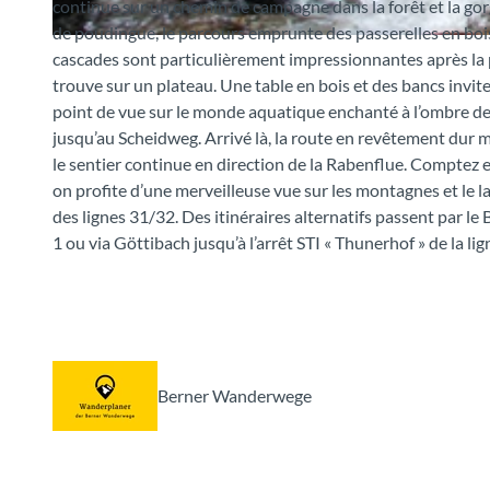
continue sur un chemin de campagne dans la forêt et la gorg
de poudingue, le parcours emprunte des passerelles en bois e
© Verkehrsbetriebe STI
cascades sont particulièrement impressionnantes après la 
trouve sur un plateau. Une table en bois et des bancs invite
point de vue sur le monde aquatique enchanté à l’ombre de l
jusqu’au Scheidweg. Arrivé là, la route en revêtement dur mè
le sentier continue en direction de la Rabenflue. Comptez e
on profite d’une merveilleuse vue sur les montagnes et le l
des lignes 31/32. Des itinéraires alternatifs passent par le 
1 ou via Göttibach jusqu’à l’arrêt STI « Thunerhof » de la l
Berner Wanderwege