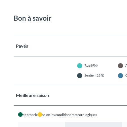
Bon à savoir
Pavés
Rue (9%)
A
Sentier (28%)
Meilleure saison
approprié
selon les conditions météorologiques