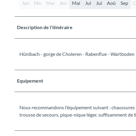
Jan
Fév
Mar
Avr
Mai
Jui
Jui
Aoû
Sep
O
Description de l'itinéraire
Hünibach - gorge de Choleren - Rabenflue - Wartboden
Equipement
Nous recommandons l’équipement suivant : chaussures de t
trousse de secours, pique-nique léger, suffisamment de l