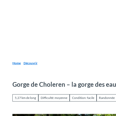
T
o
Destinations
Découvrir
Planification
c
o
n
t
e
n
t
Home
Découvrir
Gorge de Choleren – la gorge des ea
5,27 km de long
Difficulté: moyenne
Condition: facile
Randonnée