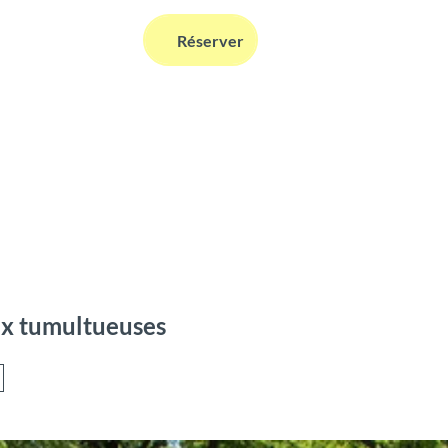
FR
Réserver
Webcams
Information
Recherche
ux tumultueuses