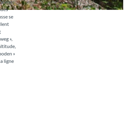
falaises
ndes
usse se
llent
g
dweg »,
ltitude,
tboden »
a ligne