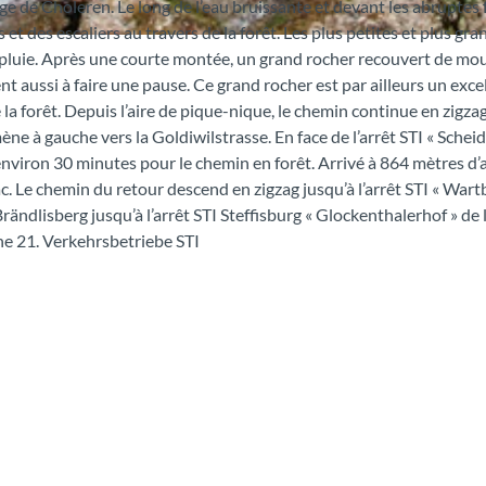
e de Choleren. Le long de l’eau bruissante et devant les abruptes 
t des escaliers au travers de la forêt. Les plus petites et plus gra
pluie. Après une courte montée, un grand rocher recouvert de mo
nt aussi à faire une pause. Ce grand rocher est par ailleurs un exce
a forêt. Depuis l’aire de pique-nique, le chemin continue en zigza
ne à gauche vers la Goldiwilstrasse. En face de l’arrêt STI « Schei
nviron 30 minutes pour le chemin en forêt. Arrivé à 864 mètres d’a
ac. Le chemin du retour descend en zigzag jusqu’à l’arrêt STI « War
Brändlisberg jusqu’à l’arrêt STI Steffisburg « Glockenthalerhof » de l
igne 21. Verkehrsbetriebe STI