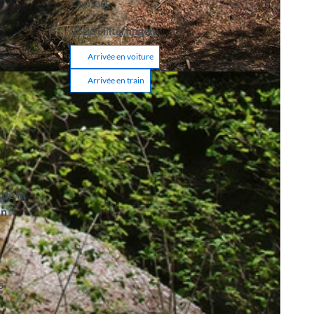
Contact
3626
Hilterfingen
Arrivée en voiture
Arrivée en train
 de la
en
s