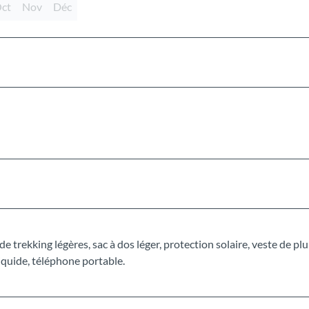
ct
Nov
Déc
rekking légères, sac à dos léger, protection solaire, veste de plu
iquide, téléphone portable.