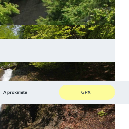
A proximité
GPX