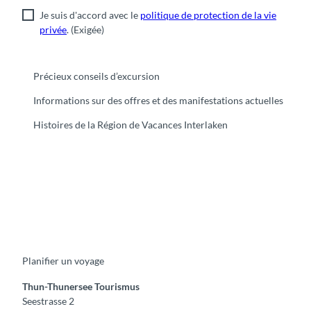
Je suis d'accord avec le
politique de protection de la vie
privée
.
(Exigée)
Précieux conseils d’excursion
Informations sur des offres et des manifestations actuelles
Histoires de la Région de Vacances Interlaken
F
Y
I
t
L
a
o
n
i
i
c
u
s
k
n
e
t
t
t
k
b
u
a
o
e
o
b
g
k
d
Planifier un voyage
o
e
r
I
k
a
n
m
Thun-Thunersee Tourismus
Seestrasse 2