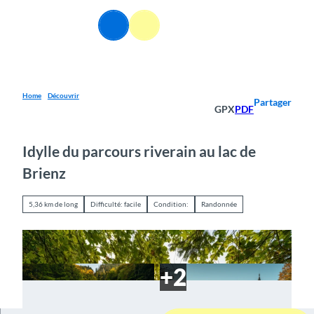
T
o
FR
Webcams
Information
Recherche
Menu
c
o
n
t
e
Home
Découvrir
Partager
GPX
PDF
n
t
Idylle du parcours riverain au lac de
Brienz
5,36 km de long
Difficulté: facile
Condition:
Randonnée