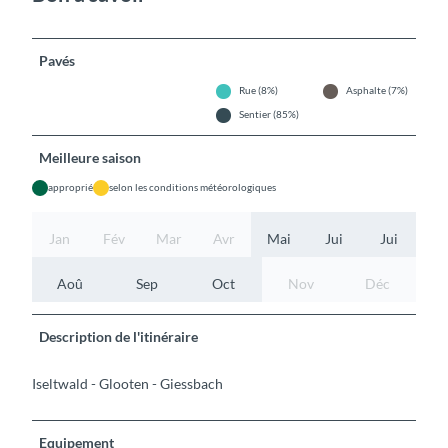
Pavés
Rue (8%)
Asphalte (7%)
Sentier (85%)
Meilleure saison
approprié
selon les conditions météorologiques
Jan
Fév
Mar
Avr
Mai
Jui
Jui
Aoû
Sep
Oct
Nov
Déc
Description de l'itinéraire
Iseltwald - Glooten - Giessbach
Equipement