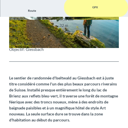
GPX
Route
1:30 h
5,36 km
© Interlaken Tourismus
© Interlaken Tourismus
20 m
32 m
564 m
584 m
20 m
Départ: Iseltwald
Objectif: Giessbach
© Interlaken Tourismus / Mike Kaufmann
Le sentier de randonnée d'Iseltwald au Giessbach est à juste
titre considéré comme l'un des plus beaux parcours riverains
de Suisse. Installé presque entièrement le long du lac de
Brienz aux reflets bleu-vert, il traverse une forêt de montagne
féerique avec des troncs noueux, mène à des endroits de
baignade paisibles et à un magnifique hôtel de style Art
nouveau. La seule surface dure se trouve dans la zone
d'habitation au début du parcours.