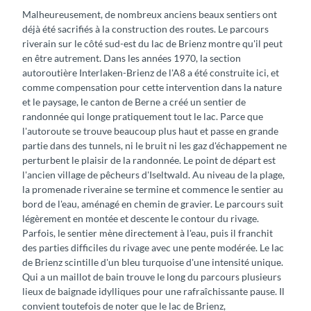
Malheureusement, de nombreux anciens beaux sentiers ont
déjà été sacrifiés à la construction des routes. Le parcours
riverain sur le côté sud-est du lac de Brienz montre qu'il peut
en être autrement. Dans les années 1970, la section
autoroutière Interlaken-Brienz de l'A8 a été construite ici, et
comme compensation pour cette intervention dans la nature
et le paysage, le canton de Berne a créé un sentier de
randonnée qui longe pratiquement tout le lac. Parce que
l'autoroute se trouve beaucoup plus haut et passe en grande
partie dans des tunnels, ni le bruit ni les gaz d'échappement ne
perturbent le plaisir de la randonnée. Le point de départ est
l'ancien village de pêcheurs d'Iseltwald. Au niveau de la plage,
la promenade riveraine se termine et commence le sentier au
bord de l'eau, aménagé en chemin de gravier. Le parcours suit
légèrement en montée et descente le contour du rivage.
Parfois, le sentier mène directement à l'eau, puis il franchit
des parties difficiles du rivage avec une pente modérée. Le lac
de Brienz scintille d'un bleu turquoise d'une intensité unique.
Qui a un maillot de bain trouve le long du parcours plusieurs
lieux de baignade idylliques pour une rafraîchissante pause. Il
convient toutefois de noter que le lac de Brienz,