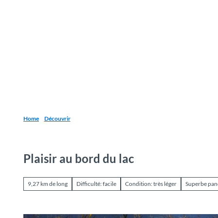
T
o
Destinations
Découvrir
Planification
c
o
n
t
e
n
t
Home
Découvrir
Plaisir au bord du lac
9,27 km de long
Difficulté: facile
Condition: très léger
Superbe pa