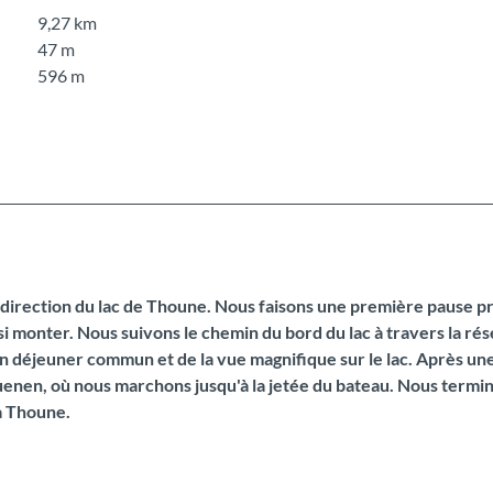
9,27 km
47 m
596 m
n direction du lac de Thoune. Nous faisons une première pause p
i monter. Nous suivons le chemin du bord du lac à travers la ré
un déjeuner commun et de la vue magnifique sur le lac. Après un
uenen, où nous marchons jusqu'à la jetée du bateau. Nous termin
à Thoune.