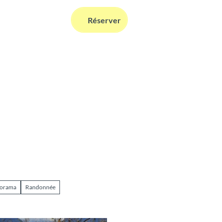
FR
Réserver
Webcams
Information
Recherche
norama
Randonnée