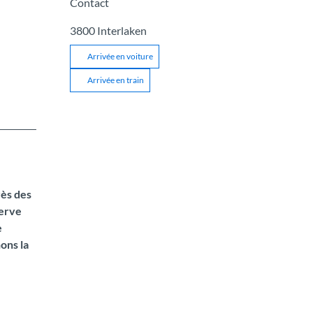
Contact
3800
Interlaken
Arrivée en voiture
Arrivée en train
rès des
serve
e
ons la