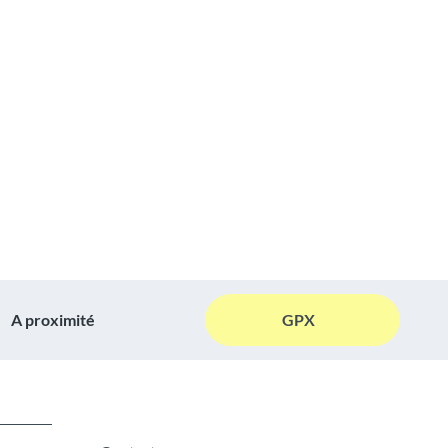
A proximité
GPX