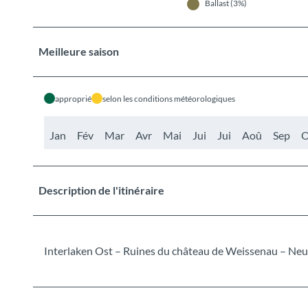
Ballast (3%)
Meilleure saison
approprié
selon les conditions météorologiques
Jan
Fév
Mar
Avr
Mai
Jui
Jui
Aoû
Sep
O
Description de l'itinéraire
Interlaken Ost – Ruines du château de Weissenau – Ne