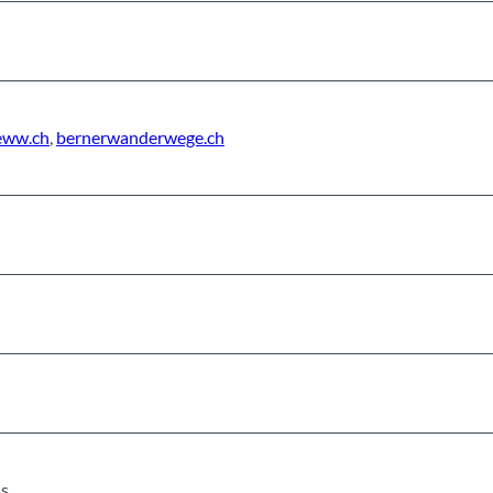
eww.ch
,
bernerwanderwege.ch
s.