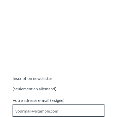
T
o
Destinations
Découvrir
Planification
c
o
n
t
e
n
t
Inscription newsletter
(seulement en allemand)
Votre adresse e-mail
(Exigée)