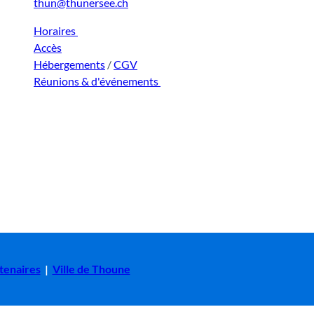
thun@thunersee.ch
Horaires
Accès
Hébergements
/
CGV
Réunions & d'événements
tenaires
|
Ville de Thoune