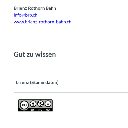
s
Brienz Rothorn Bahn
info@brb.ch
p
www.brienz-rothorn-bahn.ch
i
e
Gut zu wissen
l
e
Lizenz (Stammdaten)
n