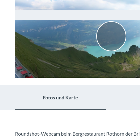
V
i
d
e
Fotos und Karte
o
a
b
Roundshot-Webcam beim Bergrestaurant Rothorn der Br