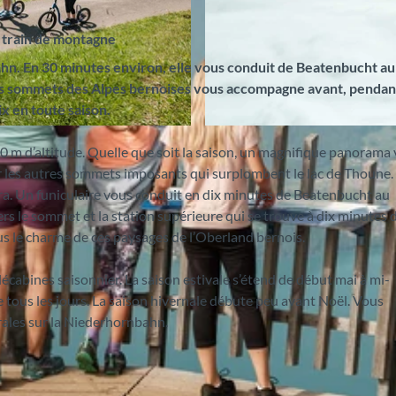
 train de montagne
n. En 30 minutes environ, elle vous conduit de Beatenbucht au
es sommets des Alpes bernoises vous accompagne avant, pendan
ix en toute saison.
© Niederhornbahn AG, Interlaken Tourismus |
CC-BY-S
0 m d’altitude. Quelle que soit la saison, un magnifique panorama 
ur les autres sommets imposants qui surplombent le lac de Thoune.
 Jura. Un funiculaire vous conduit en dix minutes de Beatenbucht au
rs le sommet et la station supérieure qui se trouve à dix minutes d
us le charme de ces paysages de l’Oberland bernois.
lécabines saisonnier. La saison estivale s’étend de début mai à mi-
tous les jours. La saison hivernale débute peu avant Noël. Vous
érales sur la Niederhornbahn.