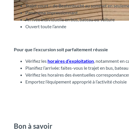
Trajet court – de Beatenbucht au sommet en seulem
Panorama impressionnant
Arrivée individuelle en bus, bateau ou voiture
©
CC-BY-SA
Ouvert toute l’année
Pour que l’excursion soit parfaitement réussie
Vérifiez les
horaires d’exploitation
, notamment en ca
Planifiez l’arrivée: faites-vous le trajet en bus, batea
Vérifiez les horaires des éventuelles correspondance
Emportez l’équipement approprié à l’activité choisie
Bon à savoir