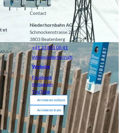
Contact
Niederhornbahn AG
t et
Schmockenstrasse 253
3803
Beatenberg
A
+41 33 841 08 41
vous y
info@niederhorn.ch
 Par
Website
e là. Le
Facebook
Instagram
YouTube
Arrivée en voiture
Arrivée en train