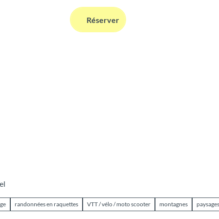
FR
Réserver
Webcams
Information
Recherche
el
uge
randonnées en raquettes
VTT / vélo / moto scooter
montagnes
paysages