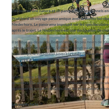
Découvrez une nature et un panorama exceptionnels en
Profitez d’un voyage panoramique avec la Niederhornbah
Niederhorn. Le panorama imposant sur les spectaculair
après le trajet. Le Niederhorn est une destination de cho
©
CC-BY-SA
Il se situe au-dessus du Beatenberg, à un peu moins de 200
attend avec vue sur l’Eiger, Mönch et Jungfrau ainsi que s
beau temps, la vue s’étend jusqu’à la vallée de l’Aar et au
Beatenberg. Le voyage se poursuit ensuite en télécabine, ve
trajet est impressionnant. Vous serez sans aucun doute so
Le funiculaire à Beatenberg fonctionne toute l’année, les té
novembre. Durant cette période, la Niederhornbahn circule 
trouverez les horaires détaillés dans les informations gén
Les points forts