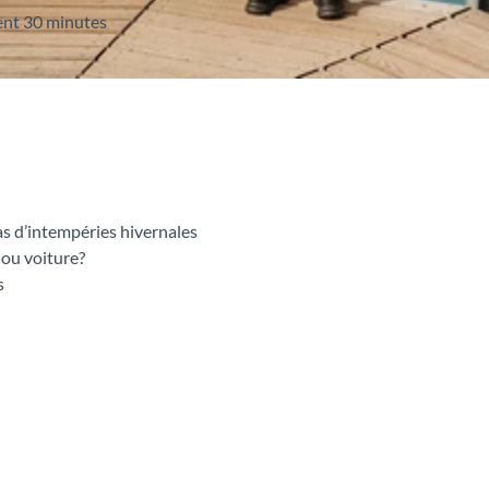
ent 30 minutes
s d’intempéries hivernales
u ou voiture?
s