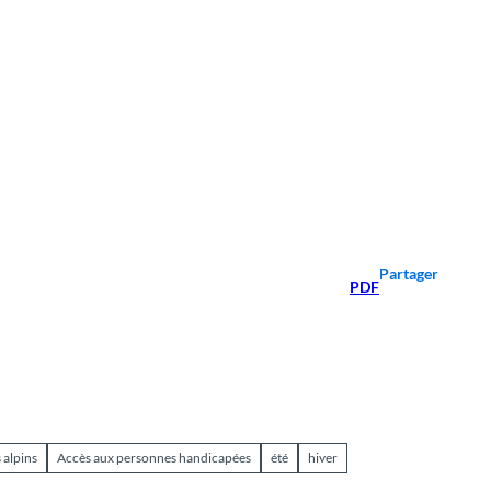
Partager
PDF
 alpins
Accès aux personnes handicapées
été
hiver