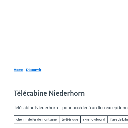
T
o
Destinations
Découvrir
Planification
c
o
n
t
e
n
t
Home
Découvrir
Télécabine Niederhorn
Télécabine Niederhorn – pour accéder à un lieu exceptionn
chemin de fer de montagne
téléférique
ski/snowboard
faire de la l