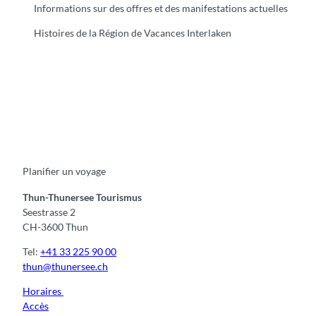
Informations sur des offres et des manifestations actuelles
Histoires de la Région de Vacances Interlaken
F
Y
I
t
L
a
o
n
i
i
c
u
s
k
n
e
t
t
t
k
b
u
a
o
e
o
b
g
k
d
Planifier un voyage
o
e
r
I
k
a
n
m
Thun-Thunersee Tourismus
Seestrasse 2
CH-3600 Thun
Tel:
+41 33 225 90 00
thun@thunersee.ch
Horaires
Accès