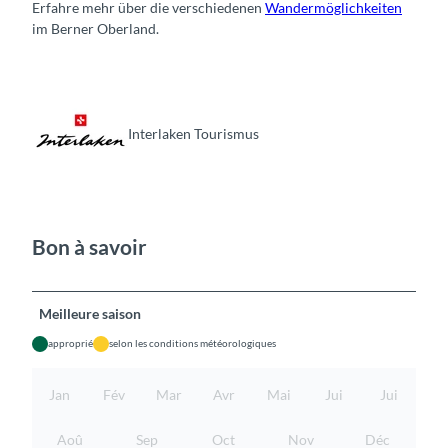
Erfahre mehr über die verschiedenen
Wandermöglichkeiten
im Berner Oberland.
Interlaken Tourismus
Bon à savoir
Meilleure saison
approprié
selon les conditions météorologiques
Jan
Fév
Mar
Avr
Mai
Jui
Jui
Aoû
Sep
Oct
Nov
Déc