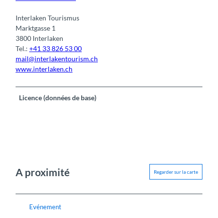
Interlaken Tourismus
Marktgasse 1
3800 Interlaken
Tel.:
+41 33 826 53 00
mail@interlakentourism.ch
www.interlaken.ch
Licence (données de base)
A proximité
Regarder sur la carte
Evénement