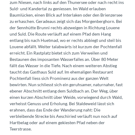
zum Niesen, nach links auf den Thunersee oder nach recht ins
Suld- und Kandertal zu geniessen. Im Wald erlauben
Baumlücken, einen Blick auf Interlaken oder den Brienzersee
zu erhaschen. Geradeaus zeigt sich das Morgenberghorn. Bei
der Sennhütte Brunni rechts abzweigen in Richtung Louene
und Suld. Die Route verläuft auf einem Pfad dem Hang
entlang bis nach Huetmad, wo er rechts abbiegt und steil bis
Louene abfällt. Weiter talabwärts ist kurzum der Pochtenfall
erreicht. Ein Rastplatz bietet sich zum Verweilen und
Bestaunen des imposanten Wasserfalles an. Über 80 Meter
fällt das Wasser in die Tiefe. Nach einem weiteren Abstieg
taucht das Gasthaus Suld auf. Im ehemaligen Restaurant
Pochtenfall liess sich Prominenz aus der ganzen Welt
bewirten. Nun schliesst sich ein geruhsamer, naturnaher, fast
ebener Abschnitt entlang dem Suldbach an. Der Weg, über
einen kurzen Abschnitt über Weide, vorwiegend durch Wald,
verheisst Genuss und Erholung. Bei Staldeweid lässt sich
erahnen, dass das Ende der Wanderung naht: Die
verbleibende Strecke bis Aeschiried verläuft nun noch auf
Hartbelag oder auf einem gekiesten Pfad neben der
Teerstrasse.