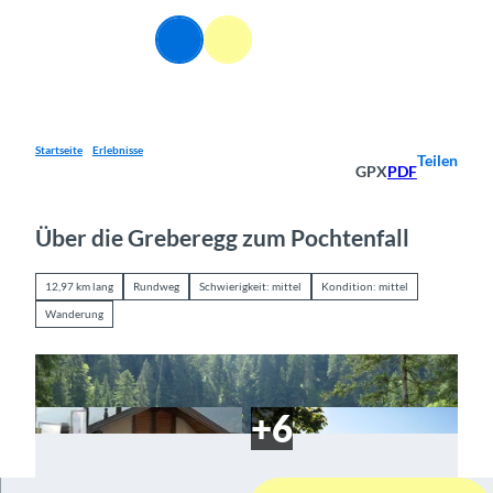
Z
u
DE
Webcams
Informationen
Suche
Menü
m
I
n
h
a
Startseite
Erlebnisse
Teilen
GPX
PDF
l
t
Über die Greberegg zum Pochtenfall
12,97 km lang
Rundweg
Schwierigkeit: mittel
Kondition: mittel
Wanderung