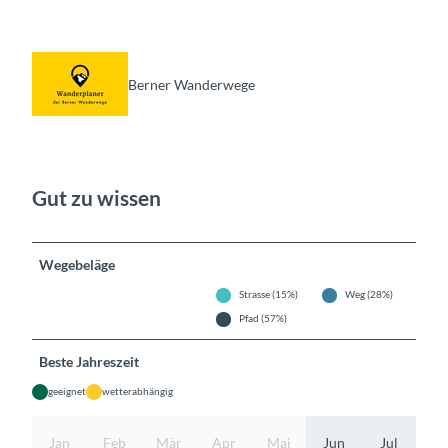
Berner Wanderwege
Gut zu wissen
Wegebeläge
Strasse (15%)
Weg (28%)
Pfad (57%)
Beste Jahreszeit
geeignet
wetterabhängig
Jan
Feb
Mär
Apr
Mai
Jun
Jul