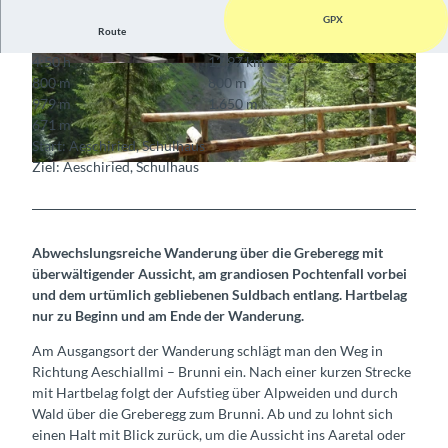
GPX
Route
4:50 h
12,97 km
© Aeschi Tourismus
© Aeschi Tourismus
800 m
800 m
979 m
1.650 m
671 m
Start: Aeschiried, Schulhaus
Ziel: Aeschiried, Schulhaus
© Berne Rando, Berner Wanderwege
Abwechslungsreiche Wanderung über die Greberegg mit
überwältigender Aussicht, am grandiosen Pochtenfall vorbei
und dem urtümlich gebliebenen Suldbach entlang. Hartbelag
nur zu Beginn und am Ende der Wanderung.
Am Ausgangsort der Wanderung schlägt man den Weg in
Richtung Aeschiallmi – Brunni ein. Nach einer kurzen Strecke
mit Hartbelag folgt der Aufstieg über Alpweiden und durch
Wald über die Greberegg zum Brunni. Ab und zu lohnt sich
einen Halt mit Blick zurück, um die Aussicht ins Aaretal oder