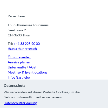
b
u
a
o
e
o
b
g
k
d
o
e
r
I
k
a
n
m
Reise planen
Thun-Thunersee Tourismus
Seestrasse 2
CH-3600 Thun
Tel:
+41 33 225 90 00
thun@thunersee.ch
Öffnungszeiten
Anreise planen
Unterkünfte
/
AGB
Meeting- & Eventlocations
Infos Gastgeber
Datenschutz
Wir verwenden auf dieser Website Cookies, um die
Gebrauchsfreundlichkeit zu verbessern.
Kontakt
|
Impressum
|
Datenschutz
|
Über uns
|
Partner
|
Datenschutzerklärung
Stadt Thun