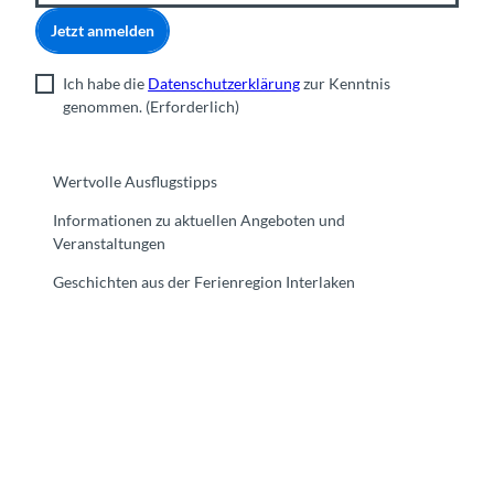
Jetzt anmelden
Ich habe die
Datenschutzerklärung
zur Kenntnis
genommen.
(Erforderlich)
Wertvolle Ausflugstipps
Informationen zu aktuellen Angeboten und
Veranstaltungen
Geschichten aus der Ferienregion Interlaken
F
Y
I
t
L
a
o
n
i
i
c
u
s
k
n
e
t
t
t
k