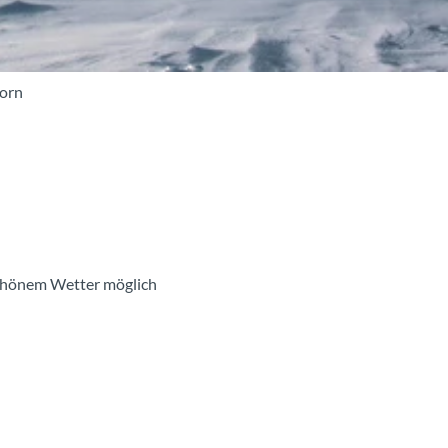
horn
schönem Wetter möglich