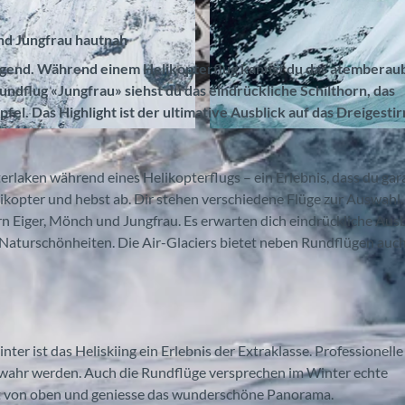
und Jungfrau hautnah
ltigend. Während einem Helikopterflug kannst du das atembera
flug «Jungfrau» siehst du das eindrückliche Schilthorn, das
l. Das Highlight ist der ultimative Ausblick auf das Dreigestirn
©
CC-BY-SA
erlaken während eines Helikopterflugs – ein Erlebnis, dass du gar
likopter und hebst ab. Dir stehen verschiedene Flüge zur Auswahl.
rn Eiger, Mönch und Jungfrau. Es erwarten dich eindrückliche Ausb
aturschönheiten. Die Air-Glaciers bietet neben Rundflügen auc
 ist das Heliskiing ein Erlebnis der Extraklasse. Professionelle
 wahr werden. Auch die Rundflüge versprechen im Winter echte
t von oben und geniesse das wunderschöne Panorama.