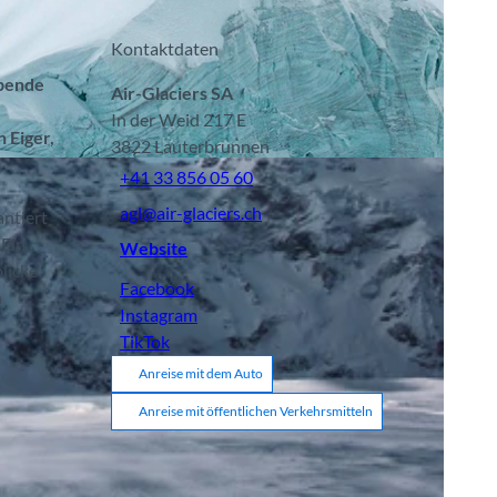
Kontaktdaten
ubende
Air-Glaciers SA
In der Weid 217 E
 Eiger,
3822
Lauterbrunnen
+41 33 856 05 60
agl@air-glaciers.ch
antiert
 Ein
Website
licke
Facebook
h
Instagram
TikTok
Anreise mit dem Auto
Anreise mit öffentlichen Verkehrsmitteln