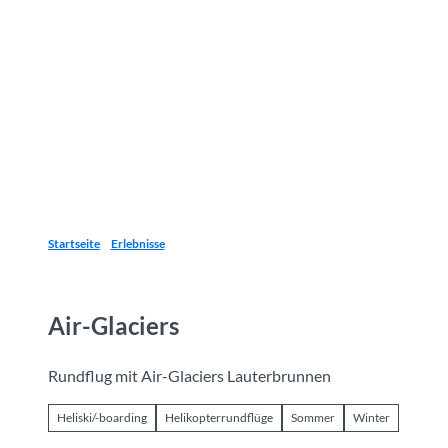
Z
u
Reiseziele
Erlebnisse
Planen
Webca
I
m
I
n
h
a
l
t
Startseite
Erlebnisse
Air-Glaciers
Rundflug mit Air-Glaciers Lauterbrunnen
Heliski/-boarding
Helikopterrundflüge
Sommer
Winter