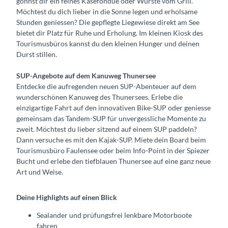
gönnst dir ein feines Käsefondue oder Würste vom Grill.
Möchtest du dich lieber in die Sonne legen und erholsame
Stunden geniessen? Die gepflegte Liegewiese direkt am See
bietet dir Platz für Ruhe und Erholung. Im kleinen Kiosk des
Tourismusbüros kannst du den kleinen Hunger und deinen
Durst stillen.
SUP-Angebote auf dem Kanuweg Thunersee
Entdecke die aufregenden neuen SUP-Abenteuer auf dem
wunderschönen Kanuweg des Thunersees. Erlebe die
einzigartige Fahrt auf den innovativen Bike-SUP oder geniesse
gemeinsam das Tandem-SUP für unvergessliche Momente zu
zweit. Möchtest du lieber sitzend auf einem SUP paddeln?
Dann versuche es mit den Kajak-SUP. Miete dein Board beim
Tourismusbüro Faulensee oder beim Info-Point in der Spiezer
Bucht und erlebe den tiefblauen Thunersee auf eine ganz neue
Art und Weise.
Deine Highlights auf einen Blick
Sealander und prüfungsfrei lenkbare Motorboote
fahren