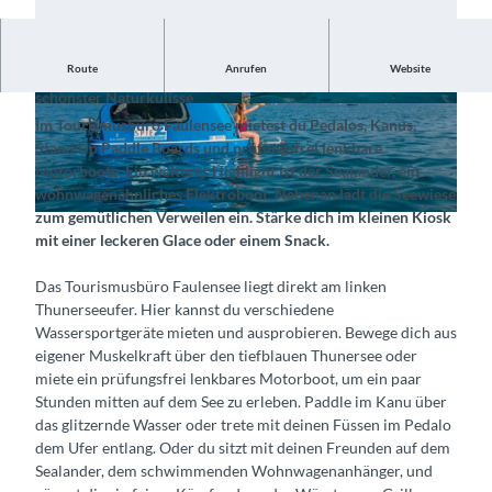
Route
Anrufen
Website
Erlebe das Element Wasser aktiv beim Paddeln und Treten in
schönster Naturkulisse
© Tourismusbüro Faulensee, Interlaken Touris
© Tourismusbüro Faulensee, Interlaken Touris
Im Tourismusbüro Faulensee mietest du Pedalos, Kanus,
mus |
CC-BY-SA
mus |
CC-BY-SA
Stand Up Paddle Boards und prüfungsfrei lenkbare
Motorboote. Ein weiteres Highlight ist der Sealander, ein
wohnwagenähnliches Elektroboot. Nebenan lädt die Seewiese
zum gemütlichen Verweilen ein. Stärke dich im kleinen Kiosk
© Tourismusbüro Faulensee, Interlaken Tourismus |
CC-BY-SA
mit einer leckeren Glace oder einem Snack.
Das Tourismusbüro Faulensee liegt direkt am linken
Thunerseeufer. Hier kannst du verschiedene
Wassersportgeräte mieten und ausprobieren. Bewege dich aus
eigener Muskelkraft über den tiefblauen Thunersee oder
miete ein prüfungsfrei lenkbares Motorboot, um ein paar
Stunden mitten auf dem See zu erleben. Paddle im Kanu über
das glitzernde Wasser oder trete mit deinen Füssen im Pedalo
dem Ufer entlang. Oder du sitzt mit deinen Freunden auf dem
Sealander, dem schwimmenden Wohnwagenanhänger, und