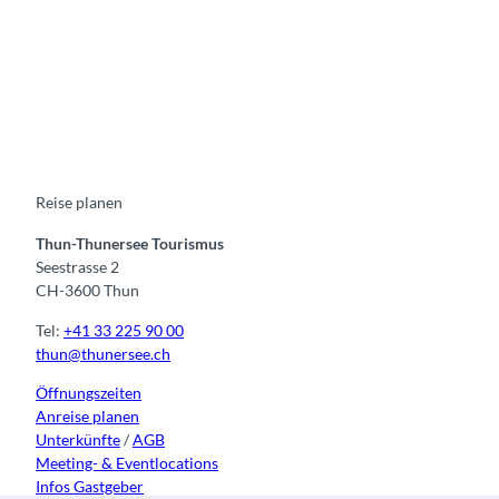
F
Y
I
t
L
a
o
n
i
i
c
u
s
k
n
e
t
t
t
k
b
u
a
o
e
o
b
g
k
d
o
e
r
I
k
a
n
m
Reise planen
Thun-Thunersee Tourismus
Seestrasse 2
CH-3600 Thun
Tel:
+41 33 225 90 00
thun@thunersee.ch
Öffnungszeiten
Anreise planen
Unterkünfte
/
AGB
Meeting- & Eventlocations
Infos Gastgeber