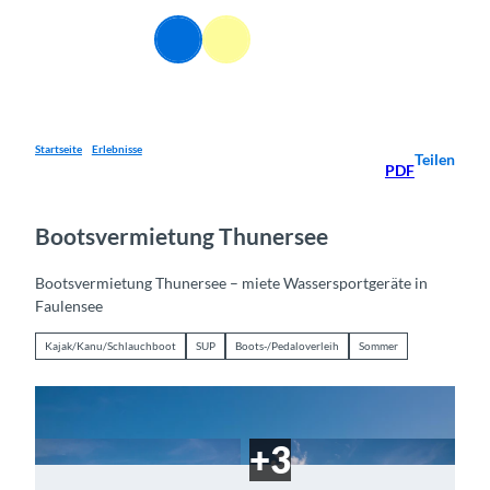
Z
u
DE
Webcams
Informationen
Suche
Menü
m
I
n
h
a
Startseite
Erlebnisse
Teilen
PDF
l
t
Bootsvermietung Thunersee
Bootsvermietung Thunersee – miete Wassersportgeräte in
Faulensee
Kajak/Kanu/Schlauchboot
SUP
Boots-/Pedaloverleih
Sommer