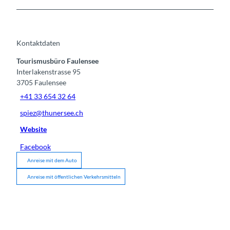
Kontaktdaten
Tourismusbüro Faulensee
Interlakenstrasse 95
3705
Faulensee
+41 33 654 32 64
spiez@thunersee.ch
Website
Facebook
Anreise mit dem Auto
Anreise mit öffentlichen Verkehrsmitteln