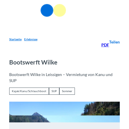
Z
u
DE
Webcams
Informationen
Suche
Menü
m
I
n
h
a
Startseite
Erlebnisse
Teilen
PDF
l
t
Bootswerft Wilke
Bootswerft Wilke in Leissigen – Vermietung von Kanu und
SUP
Kajak/Kanu/Schlauchboot
SUP
Sommer