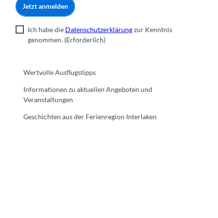
Jetzt anmelden
Ich habe die
Datenschutzerklärung
zur Kenntnis
genommen.
(Erforderlich)
Wertvolle Ausflugstipps
Informationen zu aktuellen Angeboten und
Veranstaltungen
Geschichten aus der Ferienregion Interlaken
F
Y
I
t
L
a
o
n
i
i
c
u
s
k
n
e
t
t
t
k
b
u
a
o
e