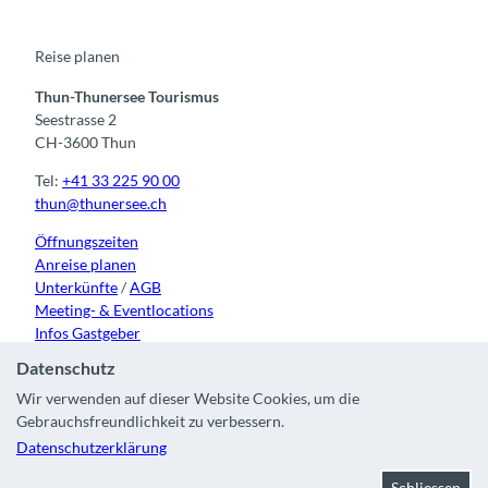
o
b
g
k
d
o
e
r
I
k
a
n
m
Reise planen
Thun-Thunersee Tourismus
Seestrasse 2
CH-3600 Thun
Tel:
+41 33 225 90 00
thun@thunersee.ch
Öffnungszeiten
Anreise planen
Unterkünfte
/
AGB
Meeting- & Eventlocations
Infos Gastgeber
Datenschutz
Wir verwenden auf dieser Website Cookies, um die
Gebrauchsfreundlichkeit zu verbessern.
Kontakt
|
Impressum
|
Datenschutz
|
Über uns
|
Partner
|
Datenschutzerklärung
Stadt Thun
Schliessen