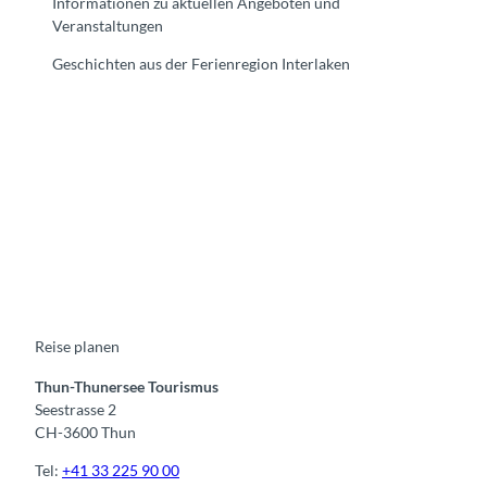
Informationen zu aktuellen Angeboten und
Veranstaltungen
Geschichten aus der Ferienregion Interlaken
F
Y
I
t
L
a
o
n
i
i
c
u
s
k
n
e
t
t
t
k
b
u
a
o
e
o
b
g
k
d
o
e
r
I
k
a
n
m
Reise planen
Thun-Thunersee Tourismus
Seestrasse 2
CH-3600 Thun
Tel:
+41 33 225 90 00