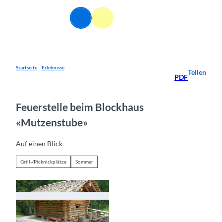
Z
u
DE
Webcams
Informationen
Suche
Menü
m
I
n
h
a
Startseite
Erlebnisse
Teilen
PDF
l
t
Feuerstelle beim Blockhaus
«Mutzenstube»
Auf einen Blick
Grill-/Picknickplätze
Sommer