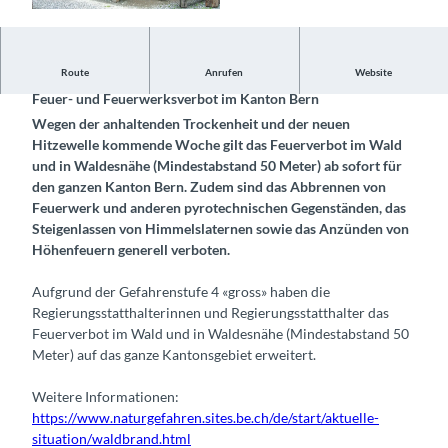
© Naturpark Diemtigtal, Interlaken Tourismus |
CC-BY-SA
Hinweis 23.7.2026
Route
Anrufen
Website
Feuer- und Feuerwerksverbot im Kanton Bern
Wegen der anhaltenden Trockenheit und der neuen
Hitzewelle kommende Woche gilt das Feuerverbot im Wald
und in Waldesnähe (Mindestabstand 50 Meter) ab sofort für
den ganzen Kanton Bern. Zudem sind das Abbrennen von
Feuerwerk und anderen pyrotechnischen Gegenständen, das
Steigenlassen von Himmelslaternen sowie das Anzünden von
Höhenfeuern generell verboten.
Aufgrund der Gefahrenstufe 4 «gross» haben die
Regierungsstatthalterinnen und Regierungsstatthalter das
Feuerverbot im Wald und in Waldesnähe (Mindestabstand 50
Meter) auf das ganze Kantonsgebiet erweitert.
Weitere Informationen:
https://www.naturgefahren.sites.be.ch/de/start/aktuelle-
situation/waldbrand.html