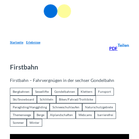
Z
u
DE
Webcams
Informationen
Suche
Menü
m
I
n
h
a
Startseite
Erlebnisse
Teilen
PDF
l
t
Firstbahn
Firstbahn – Fahrvergnügen in der sechser Gondelbahn
Bergbahnen
Sessellifte
Gondelbahnen
Klettern
Funsport
Ski/Snowboard
Schlitteln
Biken/Fahrad/Trottibike
Paragliding/Hanggliding
Schneeschuhlaufen
Naturschutzgebiete
Themenwege
Berge
Alplandschaften
Webcams
barrierefrei
Sommer
Winter