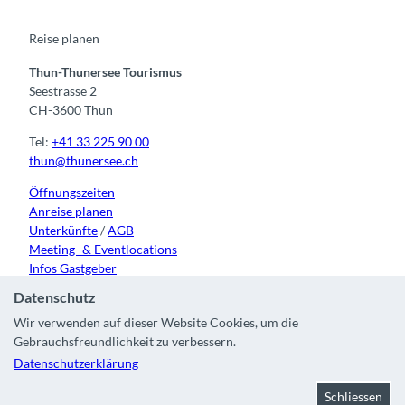
o
e
r
I
k
a
n
m
Reise planen
Thun-Thunersee Tourismus
Seestrasse 2
CH-3600 Thun
Tel:
+41 33 225 90 00
thun@thunersee.ch
Öffnungszeiten
Anreise planen
Unterkünfte
/
AGB
Meeting- & Eventlocations
Infos Gastgeber
Datenschutz
Wir verwenden auf dieser Website Cookies, um die
Gebrauchsfreundlichkeit zu verbessern.
Kontakt
|
Impressum
|
Datenschutz
|
Über uns
|
Partner
|
Datenschutzerklärung
Stadt Thun
Schliessen