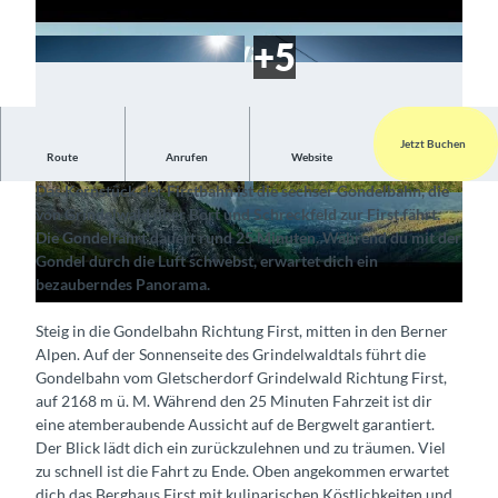
Jetzt Buchen
V
Route
Anrufen
Website
Fahrt mit Blick auf ein atemberaubendes Bergpanorama
i
Das Kernstück der Firstbahn ist die sechser Gondelbahn, die
d
© Firstbahn / Jungfraubahnen AG, Interlaken T
© Firstbahn / Jungfraubahnen AG, Interlaken T
von Grindelwald über Bort und Schreckfeld zur First fährt.
ourismus |
CC-BY-SA
ourismus |
CC-BY-SA
e
Die Gondelfahrt dauert rund 25 Minuten. Während du mit der
o
Gondel durch die Luft schwebst, erwartet dich ein
a
bezauberndes Panorama.
b
Steig in die Gondelbahn Richtung First, mitten in den Berner
s
Alpen. Auf der Sonnenseite des Grindelwaldtals führt die
p
Gondelbahn vom Gletscherdorf Grindelwald Richtung First,
i
auf 2168 m ü. M. Während den 25 Minuten Fahrzeit ist dir
e
eine atemberaubende Aussicht auf de Bergwelt garantiert.
l
Der Blick lädt dich ein zurückzulehnen und zu träumen. Viel
e
zu schnell ist die Fahrt zu Ende. Oben angekommen erwartet
dich das Berghaus First mit kulinarischen Köstlichkeiten und