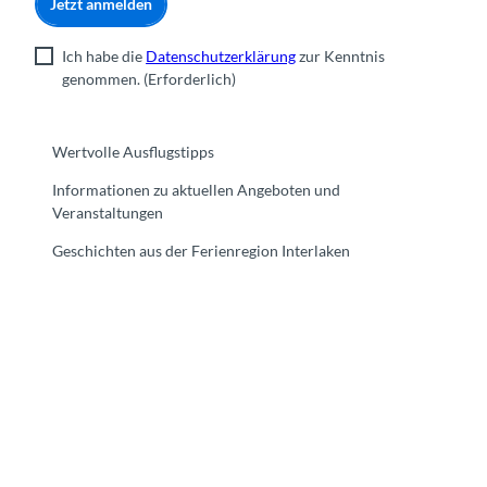
Jetzt anmelden
Ich habe die
Datenschutzerklärung
zur Kenntnis
genommen.
(Erforderlich)
Wertvolle Ausflugstipps
Informationen zu aktuellen Angeboten und
Veranstaltungen
Geschichten aus der Ferienregion Interlaken
F
Y
I
t
L
a
o
n
i
i
c
u
s
k
n
e
t
t
t
k
b
u
a
o
e
o
b
g
k
d