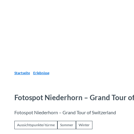
Z
u
Reiseziele
Erlebnisse
Planen
Webca
I
m
I
n
h
a
l
t
Startseite
Erlebnisse
Fotospot Niederhorn – Grand Tour of
Fotospot Niederhorn – Grand Tour of Switzerland
Aussichtspunkte/-türme
Sommer
Winter