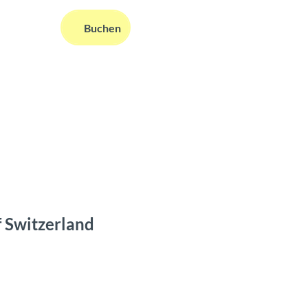
DE
Buchen
ms
nformationen
Suche
 Switzerland