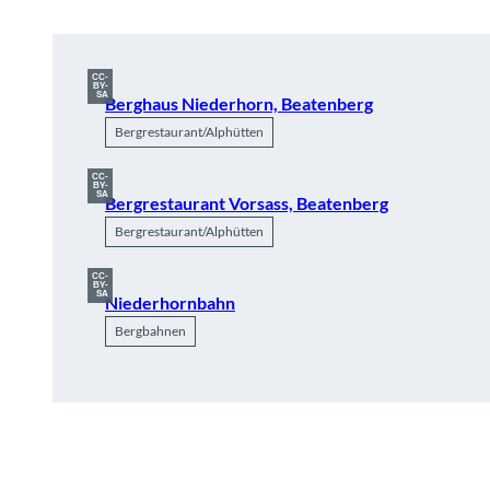
CC-
BY-
SA
Berghaus Niederhorn, Beatenberg
Bergrestaurant/Alphütten
CC-
BY-
SA
Bergrestaurant Vorsass, Beatenberg
Bergrestaurant/Alphütten
CC-
BY-
SA
Niederhornbahn
Bergbahnen