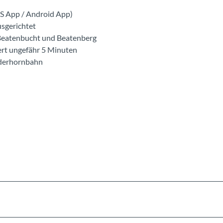
OS App / Android App)
usgerichtet
 Beatenbucht und Beatenberg
ert ungefähr 5 Minuten
ederhornbahn