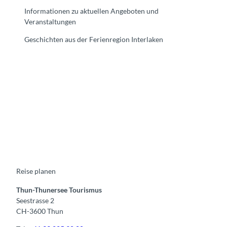
Informationen zu aktuellen Angeboten und
Veranstaltungen
Geschichten aus der Ferienregion Interlaken
F
Y
I
t
L
a
o
n
i
i
c
u
s
k
n
e
t
t
t
k
b
u
a
o
e
o
b
g
k
d
o
e
r
I
k
a
n
m
Reise planen
Thun-Thunersee Tourismus
Seestrasse 2
CH-3600 Thun