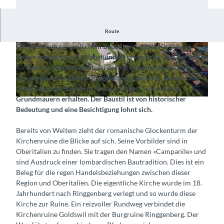
Route
Bestaune den romanischen Baustil der Ruine
Die in reinem romanischem Baustil errichtete Kirche «St.
© Interlaken Tourismus |
CC-BY-SA
© Interlaken Tourismus |
CC-BY-SA
Peter» entstand im 11. Jahrhundert und gilt als eine der ersten
Kirchen in diesem Gebiet. Zu der Kirchgemeinde gehörten
ursprünglich die Dörfer Ringgenberg, Goldswil, Niederried,
Unterseen und Habkern. Heute sind der Turm und die
Grundmauern erhalten. Der Baustil ist von historischer
© Hotel Interlaken AG, Interlaken Tourismus |
CC-BY-SA
Bedeutung und eine Besichtigung lohnt sich.
Bereits von Weitem zieht der romanische Glockenturm der
Kirchenruine die Blicke auf sich. Seine Vorbilder sind in
Oberitalien zu finden. Sie tragen den Namen «Campanile» und
sind Ausdruck einer lombardischen Bautradition. Dies ist ein
Beleg für die regen Handelsbeziehungen zwischen dieser
Region und Oberitalien. Die eigentliche Kirche wurde im 18.
Jahrhundert nach Ringgenberg verlegt und so wurde diese
Kirche zur Ruine. Ein reizvoller Rundweg verbindet die
Kirchenruine Goldswil mit der Burgruine Ringgenberg. Der