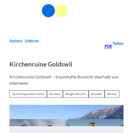
Z
u
DE
Webcams
Informationen
Suche
Menü
m
I
n
h
a
Startseite
Erlebnisse
Teilen
PDF
l
t
Kirchenruine Goldswil
Kirchenruine Goldswil – traumhafte Aussicht oberhalb von
Interlaken
Aussichtspunkte/-türme
Kirchen
Burgen/Ruinen
Sommer
Winter