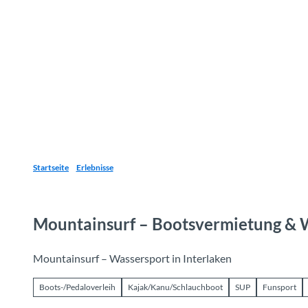
Z
u
Reiseziele
Erlebnisse
Planen
Webca
I
m
I
n
h
a
l
t
Startseite
Erlebnisse
Mountainsurf – Bootsvermietung & W
Mountainsurf – Wassersport in Interlaken
Boots-/Pedaloverleih
Kajak/Kanu/Schlauchboot
SUP
Funsport