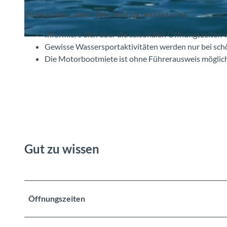
Zu beachten, damit dein Ausflug perfekt wird
Informiere dich über die saisonalen Öffnungszeiten 
©
CC-BY-SA
Gewisse Wassersportaktivitäten werden nur bei sc
Die Motorbootmiete ist ohne Führerausweis möglic
Gut zu wissen
Öffnungszeiten