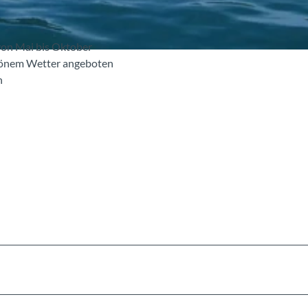
von Mai bis Oktober
hönem Wetter angeboten
h