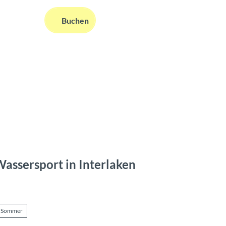
DE
Buchen
ms
nformationen
Suche
assersport in Interlaken
Sommer