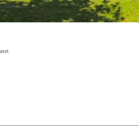
am Thunersee
asst