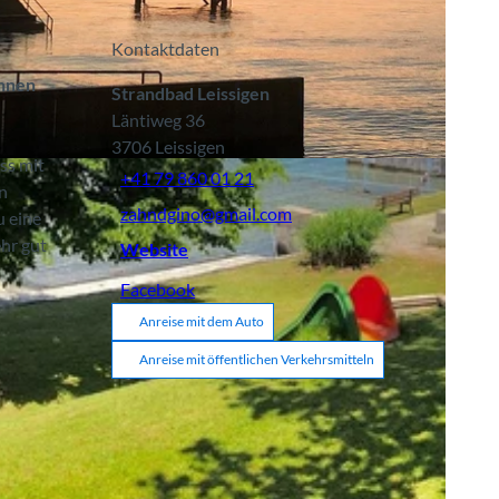
Kontaktdaten
annen
Strandbad Leissigen
Läntiweg 36
3706
Leissigen
ss mit
+41 79 860 01 21
n
zahndgino@gmail.com
u eine
ehr gut
Website
Facebook
Anreise mit dem Auto
Anreise mit öffentlichen Verkehrsmitteln