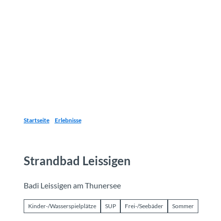
Z
u
Reiseziele
Erlebnisse
Planen
Webca
I
m
I
n
h
a
l
t
Startseite
Erlebnisse
Strandbad Leissigen
Badi Leissigen am Thunersee
Kinder-/Wasserspielplätze
SUP
Frei-/Seebäder
Sommer