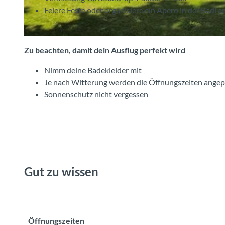
Feiere Feste oder organisiere ein Apéro in der Badi 
© Strandbad Leissigen, Interlaken Tourismus |
CC-BY-SA
Zu beachten, damit dein Ausflug perfekt wird
Nimm deine Badekleider mit
Je nach Witterung werden die Öffnungszeiten angep
Sonnenschutz nicht vergessen
Gut zu wissen
Öffnungszeiten