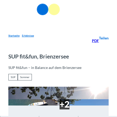
Z
u
DE
Webcams
Informationen
Suche
Menü
m
I
n
h
a
Startseite
Erlebnisse
Teilen
PDF
l
t
SUP fit&fun, Brienzersee
SUP fit&fun – in Balance auf dem Brienzersee
SUP
Sommer