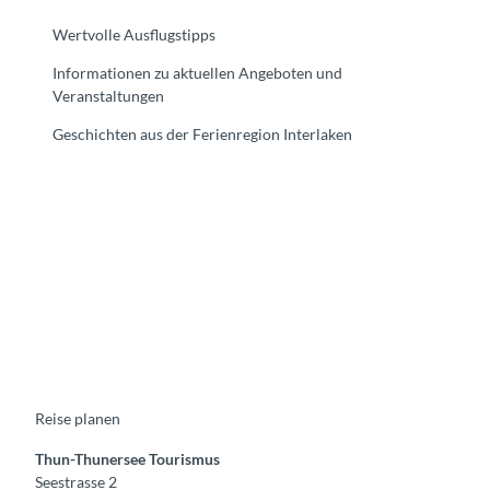
Wertvolle Ausflugstipps
Informationen zu aktuellen Angeboten und
Veranstaltungen
Geschichten aus der Ferienregion Interlaken
F
Y
I
t
L
a
o
n
i
i
c
u
s
k
n
e
t
t
t
k
b
u
a
o
e
o
b
g
k
d
o
e
r
I
k
a
n
m
Reise planen
Thun-Thunersee Tourismus
Seestrasse 2