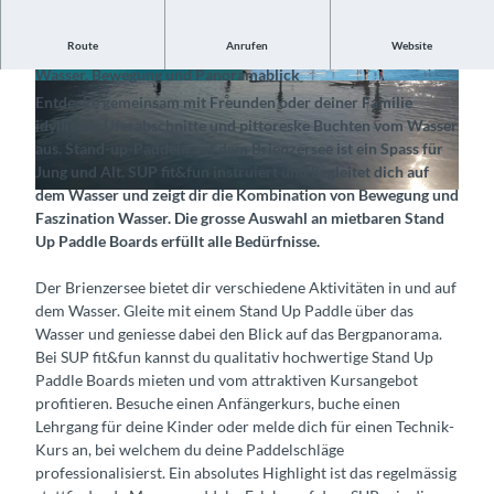
Route
Anrufen
Website
Erlebe die einzigartige Kombination aus der Faszination von
Wasser, Bewegung und Panoramablick
© SUP fit&fun / TCS Camping, Interlaken Touri
© SUP fit&fun / TCS Camping, Interlaken Touri
Entdecke gemeinsam mit Freunden oder deiner Familie
smus |
CC-BY-SA
smus |
CC-BY-SA
idyllische Uferabschnitte und pittoreske Buchten vom Wasser
aus. Stand-up-Paddeln auf dem Brienzersee ist ein Spass für
Jung und Alt. SUP fit&fun instruiert und begleitet dich auf
dem Wasser und zeigt dir die Kombination von Bewegung und
© SUP fit&fun / TCS Camping, Interlaken Tourismus |
CC-BY-SA
Faszination Wasser. Die grosse Auswahl an mietbaren Stand
Up Paddle Boards erfüllt alle Bedürfnisse.
Der Brienzersee bietet dir verschiedene Aktivitäten in und auf
dem Wasser. Gleite mit einem Stand Up Paddle über das
Wasser und geniesse dabei den Blick auf das Bergpanorama.
Bei SUP fit&fun kannst du qualitativ hochwertige Stand Up
Paddle Boards mieten und vom attraktiven Kursangebot
profitieren. Besuche einen Anfängerkurs, buche einen
Lehrgang für deine Kinder oder melde dich für einen Technik-
Kurs an, bei welchem du deine Paddelschläge
professionalisierst. Ein absolutes Highlight ist das regelmässig