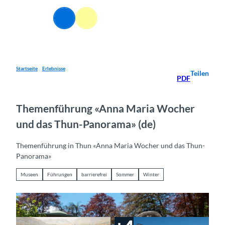
Z
u
Webcams
Informationen
Suche
Menü
m
I
n
h
a
Startseite
Erlebnisse
Teilen
PDF
l
t
Themenführung «Anna Maria Wocher
und das Thun-Panorama» (de)
Themenführung in Thun «Anna Maria Wocher und das Thun-
Panorama»
Museen
Führungen
barrierefrei
Sommer
Winter