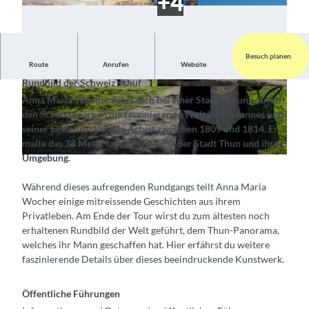
Besuch planen
Route
Anrufen
Website
Erfahre von Anna Maria Wocher, wie ihr Mann das erste
Rundbild der Schweiz schuf
© Interlaken Tourismus, Switzerland Tourism |
© Thun-Thunersee Tourismus, Interlaken Touri
Anna Maria Wocher führt dich bei einer Stadtführung durch
CC-BY-SA
smus |
CC-BY-SA
den Schadaupark in die faszinierende Welt ihres Mannes und
seiner beeindruckenden Arbeit zwischen 1809 und 1814. Er
malte das 38 Meter lange Panorama der Stadt Thun und ihrer
Umgebung.
© Thun-Thunersee Tourismus, Interlaken Tourismus |
CC-BY-SA
Während dieses aufregenden Rundgangs teilt Anna Maria
Wocher einige mitreissende Geschichten aus ihrem
Privatleben. Am Ende der Tour wirst du zum ältesten noch
erhaltenen Rundbild der Welt geführt, dem Thun-Panorama,
welches ihr Mann geschaffen hat. Hier erfährst du weitere
faszinierende Details über dieses beeindruckende Kunstwerk.
Öffentliche Führungen