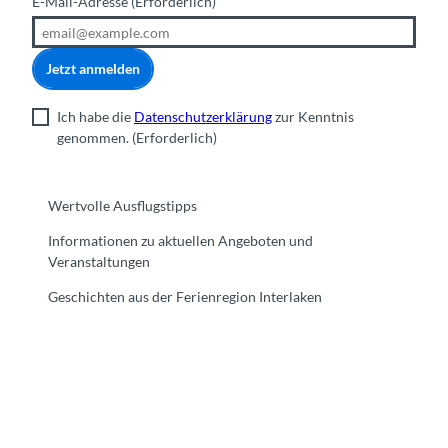
E-Mail-Adresse
(Erforderlich)
Jetzt anmelden
Ich habe die
Datenschutzerklärung
zur Kenntnis
genommen.
(Erforderlich)
Wertvolle Ausflugstipps
Informationen zu aktuellen Angeboten und
Veranstaltungen
Geschichten aus der Ferienregion Interlaken
F
Y
I
t
L