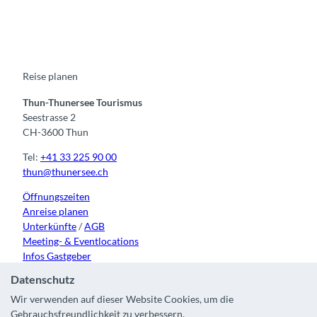
a
o
n
i
i
c
u
s
k
n
e
t
t
t
k
b
u
a
o
e
o
b
g
k
d
o
e
r
I
k
a
n
m
Reise planen
Thun-Thunersee Tourismus
Seestrasse 2
CH-3600 Thun
Tel:
+41 33 225 90 00
thun@thunersee.ch
Öffnungszeiten
Anreise planen
Unterkünfte
/
AGB
Meeting- & Eventlocations
Infos Gastgeber
Datenschutz
Wir verwenden auf dieser Website Cookies, um die
Gebrauchsfreundlichkeit zu verbessern.