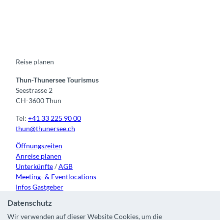
F
Y
I
t
L
a
o
n
i
i
c
u
s
k
n
e
t
t
t
k
b
u
a
o
e
o
b
g
k
d
o
e
r
I
k
a
n
m
Reise planen
Thun-Thunersee Tourismus
Seestrasse 2
CH-3600 Thun
Tel:
+41 33 225 90 00
thun@thunersee.ch
Öffnungszeiten
Anreise planen
Unterkünfte
/
AGB
Meeting- & Eventlocations
Infos Gastgeber
Datenschutz
Wir verwenden auf dieser Website Cookies, um die