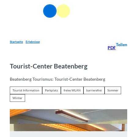
Z
u
DE
Webcams
Informationen
Suche
Menü
m
I
n
h
a
Startseite
Erlebnisse
Teilen
PDF
l
t
Tourist-Center Beatenberg
Beatenberg Tourismus: Tourist-Center Beatenberg
Tourist Information
Parkplatz
freies WLAN
barrierefrei
Sommer
Winter