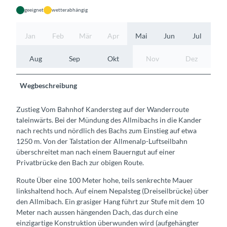
geeignet
wetterabhängig
Jan
Feb
Mär
Apr
Mai
Jun
Jul
Aug
Sep
Okt
Nov
Dez
Wegbeschreibung
Zustieg Vom Bahnhof Kandersteg auf der Wanderroute
taleinwärts. Bei der Mündung des Allmibachs in die Kander
nach rechts und nördlich des Bachs zum Einstieg auf etwa
1250 m. Von der Talstation der Allmenalp-Luftseilbahn
überschreitet man nach einem Bauerngut auf einer
Privatbrücke den Bach zur obigen Route.
Route Über eine 100 Meter hohe, teils senkrechte Mauer
linkshaltend hoch. Auf einem Nepalsteg (Dreiseilbrücke) über
den Allmibach. Ein grasiger Hang führt zur Stufe mit dem 10
Meter nach aussen hängenden Dach, das durch eine
einzigartige Konstruktion überwunden wird (aufgehängter