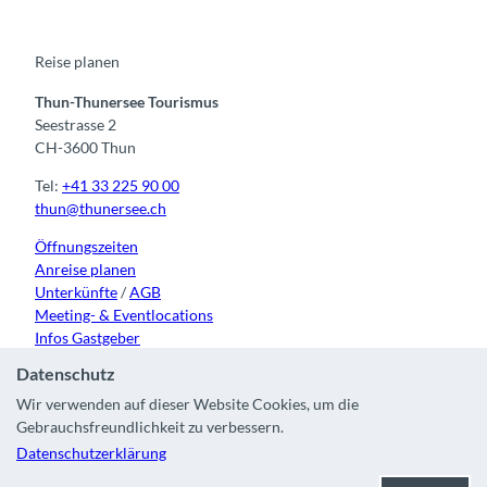
o
b
g
k
d
o
e
r
I
k
a
n
m
Reise planen
Thun-Thunersee Tourismus
Seestrasse 2
CH-3600 Thun
Tel:
+41 33 225 90 00
thun@thunersee.ch
Öffnungszeiten
Anreise planen
Unterkünfte
/
AGB
Meeting- & Eventlocations
Infos Gastgeber
Datenschutz
Wir verwenden auf dieser Website Cookies, um die
Gebrauchsfreundlichkeit zu verbessern.
Kontakt
|
Impressum
|
Datenschutz
|
Über uns
|
Partner
|
Datenschutzerklärung
Stadt Thun