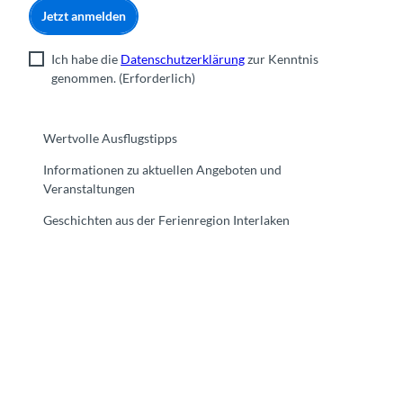
Jetzt anmelden
Ich habe die
Datenschutzerklärung
zur Kenntnis
genommen.
(Erforderlich)
Wertvolle Ausflugstipps
Informationen zu aktuellen Angeboten und
Veranstaltungen
Geschichten aus der Ferienregion Interlaken
F
Y
I
t
L
a
o
n
i
i
c
u
s
k
n
e
t
t
t
k
b
u
a
o
e