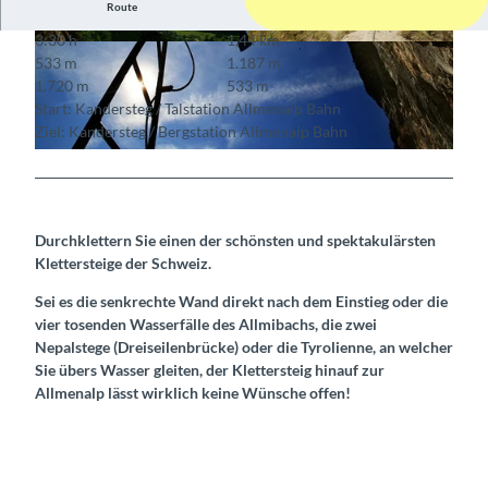
Route
3:30 h
1,44 km
© Berne Rando, Berner Wanderwege
© allmenalp.ch
533 m
1.187 m
1.720 m
533 m
Start: Kandersteg / Talstation Allmenalp Bahn
Ziel: Kandersteg / Bergstation Allmenalp Bahn
© Berne Rando, Berner Wanderwege
Durchklettern Sie einen der schönsten und spektakulärsten
Klettersteige der Schweiz.
Sei es die senkrechte Wand direkt nach dem Einstieg oder die
vier tosenden Wasserfälle des Allmibachs, die zwei
Nepalstege (Dreiseilenbrücke) oder die Tyrolienne, an welcher
Sie übers Wasser gleiten, der Klettersteig hinauf zur
Allmenalp lässt wirklich keine Wünsche offen!