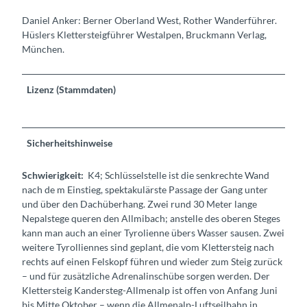
Daniel Anker: Berner Oberland West, Rother Wanderführer.
Hüslers Klettersteigführer Westalpen, Bruckmann Verlag,
München.
Lizenz (Stammdaten)
Sicherheitshinweise
Schwierigkeit:
K4; Schlüsselstelle ist die senkrechte Wand
nach de m Einstieg, spektakulärste Passage der Gang unter
und über den Dachüberhang. Zwei rund 30 Meter lange
Nepalstege queren den Allmibach; anstelle des oberen Steges
kann man auch an einer Tyrolienne übers Wasser sausen. Zwei
weitere Tyrolliennes sind geplant, die vom Klettersteig nach
rechts auf einen Felskopf führen und wieder zum Steig zurück
– und für zusätzliche Adrenalinschübe sorgen werden. Der
Klettersteig Kandersteg-Allmenalp ist offen von Anfang Juni
bis Mitte Oktober – wenn die Allmenalp-Luftseilbahn in